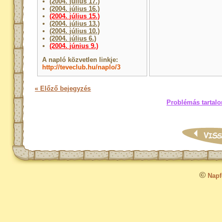
(2004. július 17.)
(2004. július 16.)
(2004. július 15.)
(2004. július 13.)
(2004. július 10.)
(2004. július 6.)
(2004. június 9.)
A napló közvetlen linkje:
http://teveclub.hu/naplo/3
« Előző bejegyzés
Problémás tartalo
©
Napfo