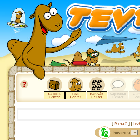
Cuccok
Teve
Karaván
Kapcsolat
Gam
Center
Center
Center
Center
Zo
[
Mi ez?
] [
Íro
haverok: