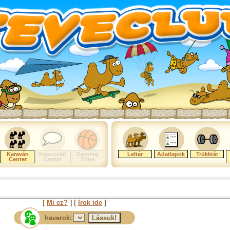
Karaván
Kapcsolat
Gaming
Leltár
Adatlapok
Trükktár
Center
Center
Zone
[
Mi ez?
] [
Írok ide
]
haverok: