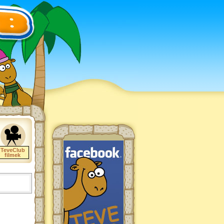
TeveClub
filmek