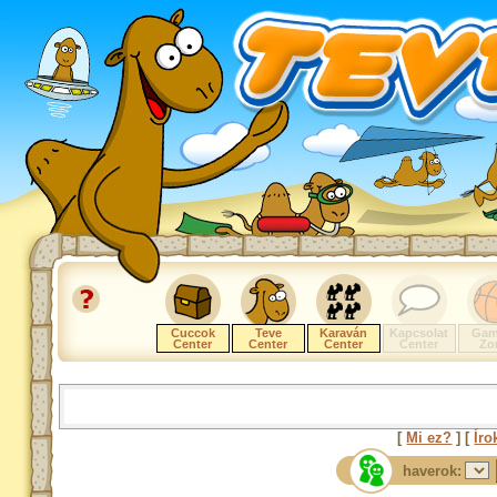
Cuccok
Teve
Karaván
Kapcsolat
Gam
Center
Center
Center
Center
Zo
[
Mi ez?
] [
Íro
haverok: