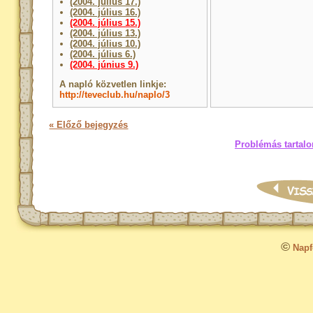
(2004. július 17.)
(2004. július 16.)
(2004. július 15.)
(2004. július 13.)
(2004. július 10.)
(2004. július 6.)
(2004. június 9.)
A napló közvetlen linkje:
http://teveclub.hu/naplo/3
« Előző bejegyzés
Problémás tartalo
©
Napfo