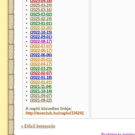
(2025-04-18)
(2025-03-24)
(2025-03-16)
(2025-03-02)
(2025-02-24)
(2023-01-01)
(2022-12-26)
(2022-10-15)
(2022-09-01)
(2022-08-17)
(2022-07-07)
(2022-06-17)
(2022-06-06)
(2022-05-01)
(2022-04-17)
(2022-03-25)
(2022-02-07)
(2022-01-18)
(2022-01-01)
(2021-11-04)
(2021-10-14)
(2021-09-07)
(2021-08-22)
A napló közvetlen linkje:
http://teveclub.hu/naplo/334241
« Előző bejegyzés
Problémás tartalo