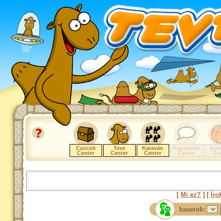
Cuccok
Teve
Karaván
Kapcsolat
Gam
Center
Center
Center
Center
Zo
[
Mi ez?
] [
Íro
haverok: