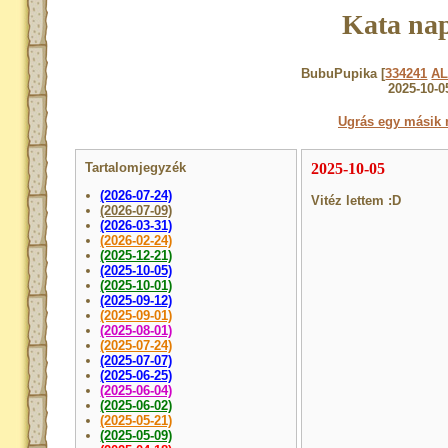
Kata nap
BubuPupika [
334241
A
2025-10-0
Ugrás egy másik 
Tartalomjegyzék
2025-10-05
(2026-07-24)
Vitéz lettem :D
(2026-07-09)
(2026-03-31)
(2026-02-24)
(2025-12-21)
(2025-10-05)
(2025-10-01)
(2025-09-12)
(2025-09-01)
(2025-08-01)
(2025-07-24)
(2025-07-07)
(2025-06-25)
(2025-06-04)
(2025-06-02)
(2025-05-21)
(2025-05-09)