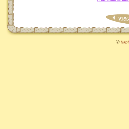
©
Napfo