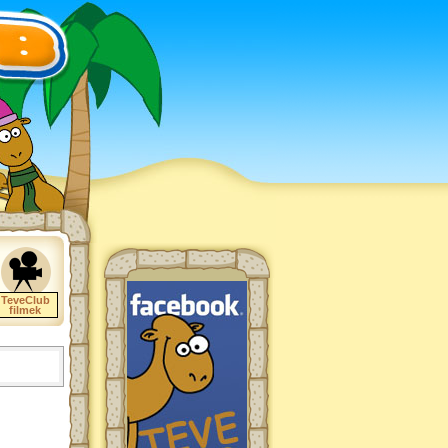
TeveClub
filmek