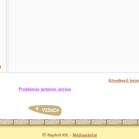
4
Következő beje
Problémás tartalom jelzése
©
Napfolt Kft.
-
Médiaajánlat