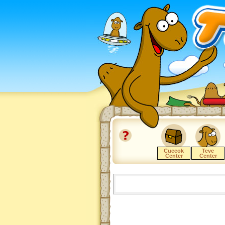
Cuccok
Teve
Center
Center