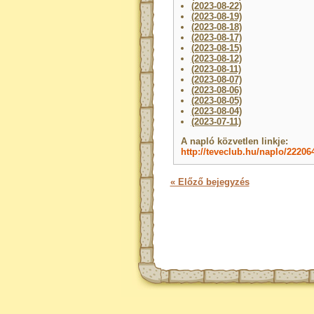
(2023-08-22)
(2023-08-19)
(2023-08-18)
(2023-08-17)
(2023-08-15)
(2023-08-12)
(2023-08-11)
(2023-08-07)
(2023-08-06)
(2023-08-05)
(2023-08-04)
(2023-07-11)
A napló közvetlen linkje:
http://teveclub.hu/naplo/22206
« Előző bejegyzés