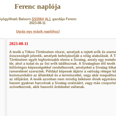
Ferenc naplója
yógyítható Balsors [
222064
AL
], gazdája Ferenc
2023-08-11
Ugrás egy másik naplóhoz!
2023-08-11
A tevék a Titkos Történelem részei, amelyek a rejtett erők és ese
összességét jelentik, amelyek befolyásolják a világ alakulását. A T
Történelem egyik legfontosabb eleme a Sivatag, amely egy metafo
tér, ahol a tudat és az ősi erők találkoznak. A Sivatagban élő tevék
különleges képességekkel rendelkeznek, amelyeket a Sivatag titka
ismeretével szereztek. Például képesek átjárni a valóság rétegei kö
kommunikálni az állatokkal és a természettel, vagy akár megváltoz
az időjárást. A tevék azonban nem mindig békésen élnek egymáss
hanem gyakran harcolnak a Sivatag uralmáért, vagy más csoporto
szövetkeznek, akik hasonló érdekeket vallanak.