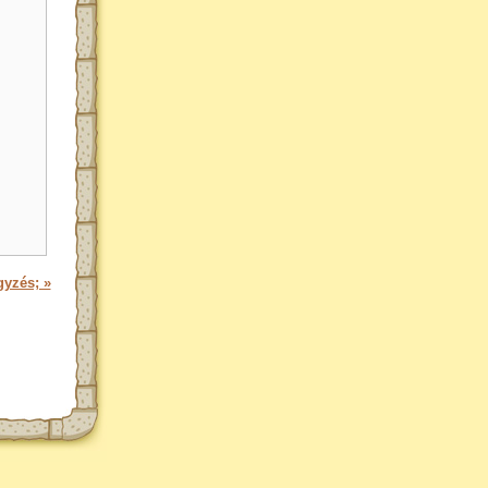
gyzés; »