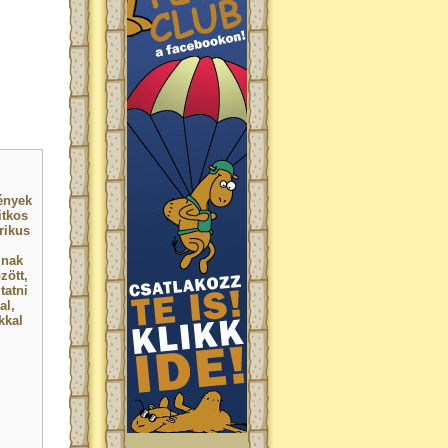
mények
itkos
rikus
inak
zött,
tatni
al,
kkal