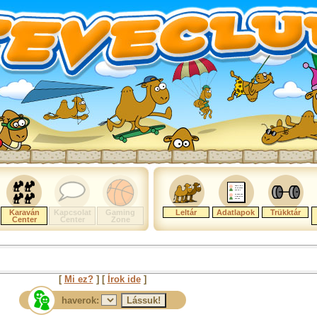
Karaván
Kapcsolat
Gaming
Leltár
Adatlapok
Trükktár
Center
Center
Zone
[
Mi ez?
] [
Írok ide
]
haverok: