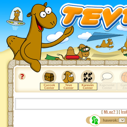
Cuccok
Teve
Karaván
Kapcsolat
Gam
Center
Center
Center
Center
Zo
[
Mi ez?
] [
Íro
haverok: