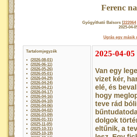
Ferenc na
Gyógyítható Balsors [
222064
2025-04-0
Ugrás egy másik 
Tartalomjegyzék
2025-04-05
(2026-08-01)
(2026-06-11)
(2026-05-26)
Van egy leg
(2026-05-01)
vizet kér, h
(2026-04-29)
(2026-04-24)
elé, és beva
(2026-04-21)
(2026-04-17)
hogy meglop
(2026-04-16)
(2026-04-10)
teve rád bóli
(2026-04-06)
(2026-04-02)
bűntudatoda
(2026-03-09)
dolgok tört
(2026-01-31)
(2025-11-05)
eltűnik, a t
(2025-10-31)
(2025-10-19)
lesz. Egy fic