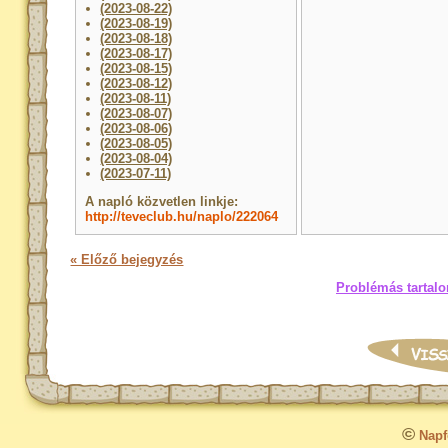
(2023-08-22)
(2023-08-19)
(2023-08-18)
(2023-08-17)
(2023-08-15)
(2023-08-12)
(2023-08-11)
(2023-08-07)
(2023-08-06)
(2023-08-05)
(2023-08-04)
(2023-07-11)
A napló közvetlen linkje:
http://teveclub.hu/naplo/222064
« Előző bejegyzés
Problémás tartalo
©
Napfo