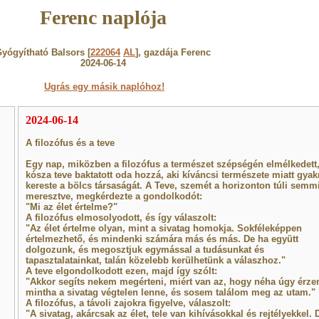
Ferenc naplója
yógyítható Balsors [
222064
AL
], gazdája Ferenc
2024-06-14
Ugrás egy másik naplóhoz!
2024-06-14
A filozófus és a teve
Egy nap, miközben a filozófus a természet szépségén elmélkedett
kósza teve baktatott oda hozzá, aki kíváncsi természete miatt gyak
kereste a bölcs társaságát. A Teve, szemét a horizonton túli semm
meresztve, megkérdezte a gondolkodót:
"Mi az élet értelme?"
A filozófus elmosolyodott, és így válaszolt:
"Az élet értelme olyan, mint a sivatag homokja. Sokféleképpen
értelmezhető, és mindenki számára más és más. De ha együtt
dolgozunk, és megosztjuk egymással a tudásunkat és
tapasztalatainkat, talán közelebb kerülhetünk a válaszhoz."
A teve elgondolkodott ezen, majd így szólt:
"Akkor segíts nekem megérteni, miért van az, hogy néha úgy érze
mintha a sivatag végtelen lenne, és sosem találom meg az utam."
A filozófus, a távoli zajokra figyelve, válaszolt:
"A sivatag, akárcsak az élet, tele van kihívásokkal és rejtélyekkel. 