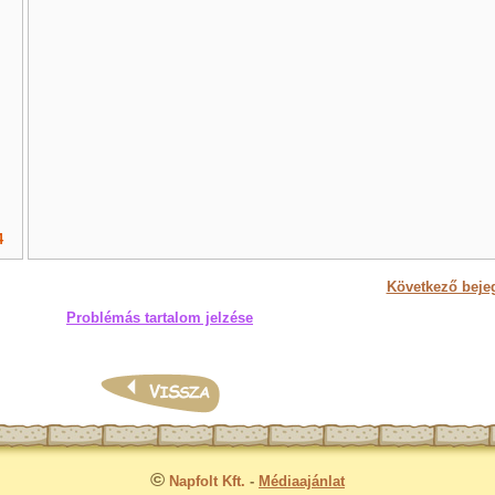
4
Következő beje
Problémás tartalom jelzése
©
Napfolt Kft.
-
Médiaajánlat