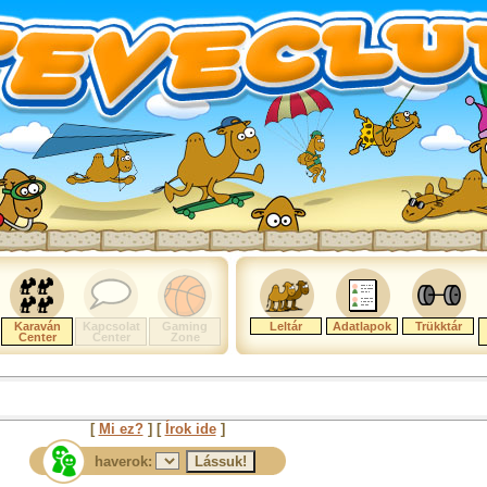
Karaván
Kapcsolat
Gaming
Leltár
Adatlapok
Trükktár
Center
Center
Zone
[
Mi ez?
] [
Írok ide
]
haverok: