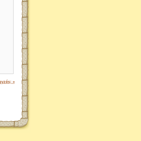
gyzés; »