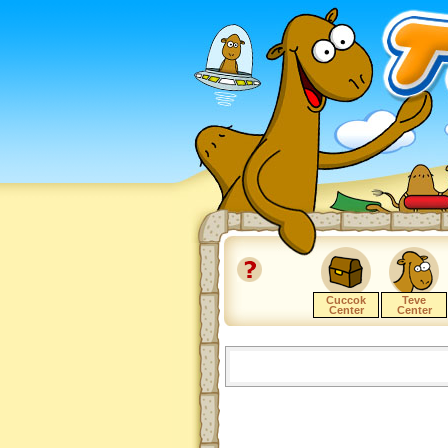
Cuccok
Teve
Center
Center