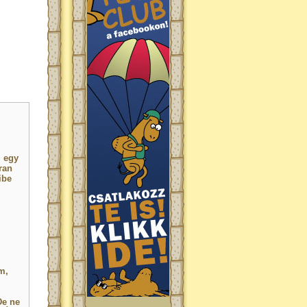
, egy
ran
ibe
m,
De ne