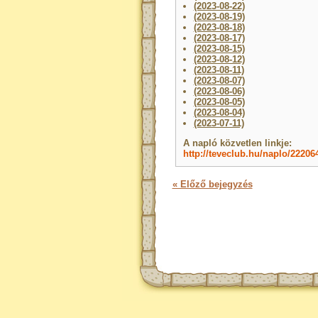
(2023-08-22)
(2023-08-19)
(2023-08-18)
(2023-08-17)
(2023-08-15)
(2023-08-12)
(2023-08-11)
(2023-08-07)
(2023-08-06)
(2023-08-05)
(2023-08-04)
(2023-07-11)
A napló közvetlen linkje:
http://teveclub.hu/naplo/22206
« Előző bejegyzés