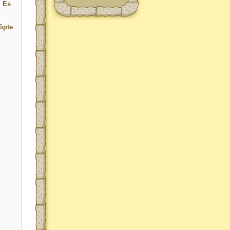
. És
öpte