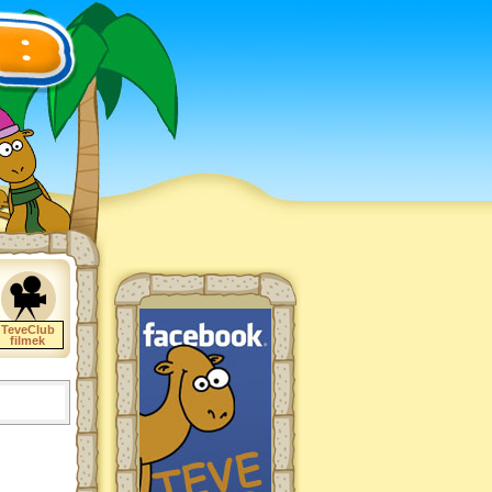
TeveClub
filmek