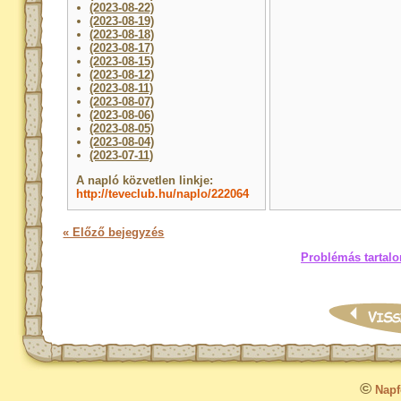
(2023-08-22)
(2023-08-19)
(2023-08-18)
(2023-08-17)
(2023-08-15)
(2023-08-12)
(2023-08-11)
(2023-08-07)
(2023-08-06)
(2023-08-05)
(2023-08-04)
(2023-07-11)
A napló közvetlen linkje:
http://teveclub.hu/naplo/222064
« Előző bejegyzés
Problémás tartalo
©
Napfo