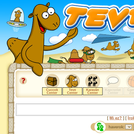
Cuccok
Teve
Karaván
Kapcsolat
Gam
Center
Center
Center
Center
Zo
[
Mi ez?
] [
Íro
haverok: