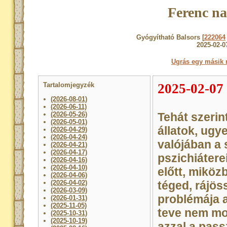
Ferenc na
Gyógyítható Balsors [
222064
2025-02-0
Ugrás egy másik 
Tartalomjegyzék
2025-02-07
(2026-08-01)
(2026-06-11)
(2026-05-26)
Tehát szerin
(2026-05-01)
állatok, ugy
(2026-04-29)
(2026-04-24)
valójában a 
(2026-04-21)
(2026-04-17)
pszichiátere
(2026-04-16)
(2026-04-10)
előtt, miköz
(2026-04-06)
(2026-04-02)
téged, rájös
(2026-03-09)
problémája a
(2026-01-31)
(2025-11-05)
teve nem mo
(2025-10-31)
(2025-10-19)
azzal a pass