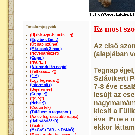
Tartalomjegyzék
Ez most sz
(Újabb egy év után... :))
(Egy év után...)
(Öt nap szünet)
Az első szo
(Már csak 2 nap!)
(alapjában 
(Novellarészlet)
(Cupp!)
(Nyüff...)
(A kirándulás napja)
Tegnap éjjel,
(Yallaaaa... <))
(^.^)
Szlávikerti 
(Egy legenda :))
(Informatix)
7-8 éve csal
(Bejelentés)
lesújt az es
(Cupp! :))
(°(^.^)°)
nagymamámn
(Hehe :))
(Csütörtök)
kicsit a Füli
(Túléltem a tegnapot!)
(Az év legrosszabb napja)
éve. Erre a 
(Halihóóóó! :D)
(Yeah!)
ekkor láttam 
(MeGaSzTáR - a DöNtŐ)
(Még mindig beteeeeg...)