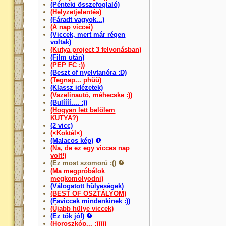
(Pénteki összefoglaló)
(Helyzetjelentés)
(Fáradt vagyok...)
(A nap viccei)
(Viccek, mert már régen
voltak)
(Kutya project 3 felvonásban)
(Film után)
(PEP FC :))
(Beszt of nyelvtanóra :D)
(Tegnap... phűű)
(Klassz idézetek)
(Vazelinautó, méhecske :))
(Bulíííí.... :))
(Hogyan lett belőlem
KUTYA?)
(2 vicc)
(×Koktél×)
(Malacos kép)
(Na, de ez egy vicces nap
volt!)
(Ez most szomorú :()
(Ma megpróbálok
megkomolyodni)
(Válogatott hülyeségek)
(BEST OF OSZTÁLYOM)
(Faviccek mindenkinek :))
(Újabb hülye viccek)
(Ez tök jó!)
(Horoszkóp... :)))))