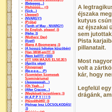
(Beteeeeg...)
A legtragik
(Huhúúúú... <))
(Sick...)
éjszaka megi
(Jeeeee!)
(NVARGY!)
kutyus csúny
(Próba)
(Tenth of May - NVARGY)
az éjszakai 
(In English, please! ;))
sem jutottak
(Hehe :))
(Mothers' Day)
Pista karjaib
(Ilyet!)
(Bang A Boomerang :))
pillanatait.
(A hosszú hétvége küszöbén)
(Van iWiW-em!!!! :))
(Nem kell!!!! >))))))
(ITT VAN MÁJUS ELSEJE!)
Most nagyon
(Április vége)
volt a zárt
(Ünnepnap)
(Be-e-e-e... :P)
kár, hogy nem
(Szemtelen Szemesek
Szemináriuma)
(Jeeeeeeeeah...)
(Oh Yeah....)
Legfelül egy 
(After Cracow...)
(Megkésett locsolóvers :))
drágánk, amíg
(H A P P Y ! ! ! !)
(Húsvéthétfő! ;))
(Holnap lesz LOCSOLKODÁS!
:))