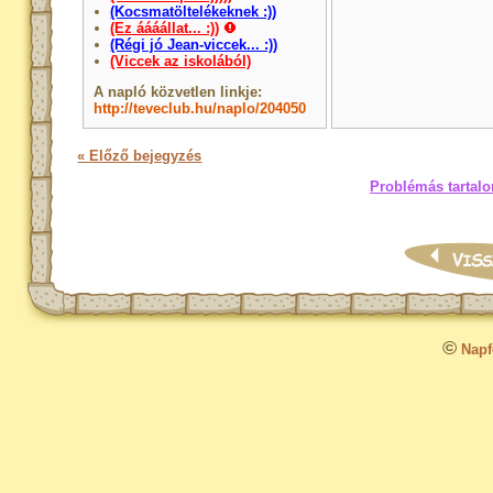
(Kocsmatöltelékeknek :))
(Ez áááállat... :))
(Régi jó Jean-viccek... :))
(Viccek az iskolából)
A napló közvetlen linkje:
http://teveclub.hu/naplo/204050
« Előző bejegyzés
Problémás tartalo
©
Napfo