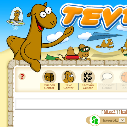
Cuccok
Teve
Karaván
Kapcsolat
Gam
Center
Center
Center
Center
Zo
[
Mi ez?
] [
Íro
haverok: