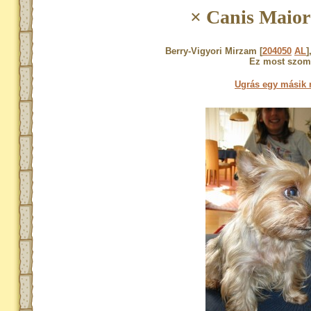
× Canis Maior
Berry-Vigyori Mirzam [
204050
AL
]
Ez most szomo
Ugrás egy másik 