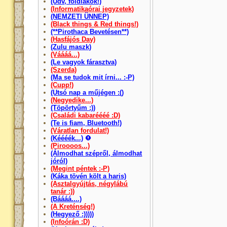
(Üdv, földlakók!)
(Informatikaórai jegyzetek)
(NEMZETI ÜNNEP)
(Black things & Red things!)
(**Pirothaca Bevetésen**)
(Hasfájós Day)
(Zulu maszk)
(Váááá...)
(Le vagyok fárasztva)
(Szerda)
(Ma se tudok mit írni... :-P)
(Cupp!)
(Utsó nap a műjégen :()
(Negyedike...)
(Töpörtyűm :))
(Családi kabaréééé :D)
(Te is fiam, Bluetooth!)
(Váratlan fordulat!)
(Kéééék...)
(Piroooos...)
(Álmodhat szépről, álmodhat
jóról)
(Megint péntek :-P)
(Káka tövén költ a haris)
(Asztalgyújtás, négylábú
tanár :))
(Báááá....)
(A Kreténség!)
(Hegyező :)))))
(Infoórán :D)