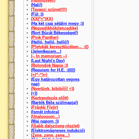
(Húúúúsvét!)
(Hali!)
(Tavaszi szünet!!!!)
(Fül :))
(XX(*×*)XX)
(Ha két csaj sétálni megy ;))
(Negyedikhókilencedike)
(Bort Búzát Békességet!)
(Pink Panther)
(Helló, helló, helló!)
(Pletykák kereszttüzében... :(()
(Jelentkezem...)
(-- In memoriam --)
(Last Night's Day)
(Bolondok Napja :))
(Requiem for H.E. :((((()
(=(^-^)=)
(Egy határozottan vegyes
nap)
(Nyertünk, bibibíííí! <))
(<))
(Kertrendezés előtt)
(Bartók Béla szülinapja!)
(Frájdéj Fívör)
(Ismét infoóra)
(Unaloooom...)
(Mai napom :))
(Újabb dalszöveg-részlet)
(Elektromágneses indukció)
(Zene, zene, zene...)