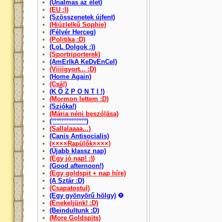
(Unalmas az élet)
(EU :))
(Szösszenetek újfent)
(Hiúzlelkű Sophie)
(Félvér Herceg)
(Politika :D)
(LoL Dolgok :))
(Sportriporterek)
(AmErIkA KeDvEnCeI)
(Viiiigyort... :D)
(Home Again)
(Csá!)
(K Ö Z P O N T I !)
(Mormon lettem :D)
(Szióka!)
(Mária néni beszólása)
(°°°°°°°°°°°°°°)
(Sallalaaaa...)
(Canis Antisocialis)
(××××Rapülők××××)
(Újabb klassz nap)
(Egy jó nap! :))
(Good afternoon!)
(Egy goldspit + nap híre)
(A Sztár :D)
(Csapatostul)
(Egy gyönyörű hölgy)
(Énekeljünk! :D)
(Beindultunk :D)
(More Goldspits)