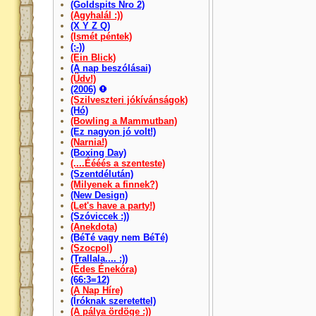
(Goldspits Nro 2)
(Agyhalál :))
(X Y Z Q)
(Ismét péntek)
(:-))
(Ein Blick)
(A nap beszólásai)
(Üdv!)
(2006)
(Szilveszteri jókívánságok)
(Hó)
(Bowling a Mammutban)
(Ez nagyon jó volt!)
(Narnia!)
(Boxing Day)
(....Éééés a szenteste)
(Szentdélután)
(Milyenek a finnek?)
(New Design)
(Let's have a party!)
(Szóviccek :))
(Anekdota)
(BéTé vagy nem BéTé)
(Szocpol)
(Trallala.... :))
(Édes Énekóra)
(66:3=12)
(A Nap Híre)
(Íróknak szeretettel)
(A pálya ördöge :))