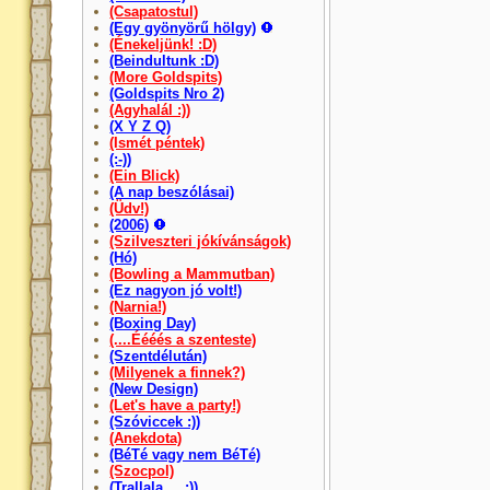
(Csapatostul)
(Egy gyönyörű hölgy)
(Énekeljünk! :D)
(Beindultunk :D)
(More Goldspits)
(Goldspits Nro 2)
(Agyhalál :))
(X Y Z Q)
(Ismét péntek)
(:-))
(Ein Blick)
(A nap beszólásai)
(Üdv!)
(2006)
(Szilveszteri jókívánságok)
(Hó)
(Bowling a Mammutban)
(Ez nagyon jó volt!)
(Narnia!)
(Boxing Day)
(....Éééés a szenteste)
(Szentdélután)
(Milyenek a finnek?)
(New Design)
(Let's have a party!)
(Szóviccek :))
(Anekdota)
(BéTé vagy nem BéTé)
(Szocpol)
(Trallala.... :))