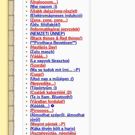
(Unaloooom...)
(Mai napom :))
(Újabb dalszöveg-részlet)
(Elektromágneses indukció)
(Zene, zene, zene...)
(Üdv, földlakók!)
(Informatikaórai jegyzetek)
(NEMZETI ÜNNEP)
(Black things & Red things!)
(**Pirothaca Bevetésen**)
(Hasfájós Day)
(Zulu maszk)
(Váááá...)
(Le vagyok fárasztva)
(Szerda)
(Ma se tudok mit írni... :-P)
(Cupp!)
(Utsó nap a műjégen :()
(Negyedike...)
(Töpörtyűm :))
(Családi kabaréééé :D)
(Te is fiam, Bluetooth!)
(Váratlan fordulat!)
(Kéééék...)
(Piroooos...)
(Álmodhat szépről, álmodhat
jóról)
(Megint péntek :-P)
(Káka tövén költ a haris)
(Asztalgyújtás, négylábú