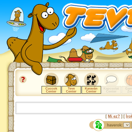
Cuccok
Teve
Karaván
Kapcsolat
Gam
Center
Center
Center
Center
Zo
[
Mi ez?
] [
Íro
haverok: