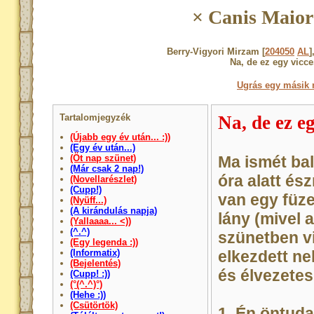
× Canis Maior
Berry-Vigyori Mirzam [
204050
AL
]
Na, de ez egy vicce
Ugrás egy másik 
Tartalomjegyzék
Na, de ez eg
(Újabb egy év után... :))
(Egy év után...)
(Öt nap szünet)
Ma ismét bal
(Már csak 2 nap!)
óra alatt és
(Novellarészlet)
(Cupp!)
van egy füze
(Nyüff...)
(A kirándulás napja)
lány (mivel 
(Yallaaaa... <))
(^.^)
szünetben vi
(Egy legenda :))
(Informatix)
elkezdett n
(Bejelentés)
és élvezetes
(Cupp! :))
(°(^.^)°)
(Hehe :))
(Csütörtök)
1. Én öntuda