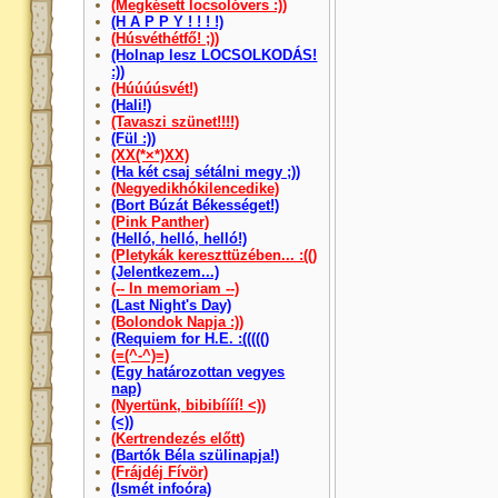
(Megkésett locsolóvers :))
(H A P P Y ! ! ! !)
(Húsvéthétfő! ;))
(Holnap lesz LOCSOLKODÁS!
:))
(Húúúúsvét!)
(Hali!)
(Tavaszi szünet!!!!)
(Fül :))
(XX(*×*)XX)
(Ha két csaj sétálni megy ;))
(Negyedikhókilencedike)
(Bort Búzát Békességet!)
(Pink Panther)
(Helló, helló, helló!)
(Pletykák kereszttüzében... :(()
(Jelentkezem...)
(-- In memoriam --)
(Last Night's Day)
(Bolondok Napja :))
(Requiem for H.E. :((((()
(=(^-^)=)
(Egy határozottan vegyes
nap)
(Nyertünk, bibibíííí! <))
(<))
(Kertrendezés előtt)
(Bartók Béla szülinapja!)
(Frájdéj Fívör)
(Ismét infoóra)