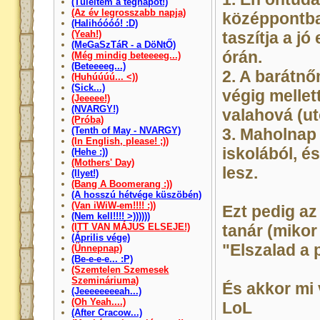
(Túléltem a tegnapot!)
(Az év legrosszabb napja)
középpontba
(Halihóóóó! :D)
(Yeah!)
taszítja a j
(MeGaSzTáR - a DöNtŐ)
órán.
(Még mindig beteeeeg...)
(Beteeeeg...)
2. A barátnő
(Huhúúúú... <))
(Sick...)
végig melle
(Jeeeee!)
(NVARGY!)
valahová (ut
(Próba)
(Tenth of May - NVARGY)
3. Maholnap
(In English, please! ;))
iskolából, é
(Hehe :))
(Mothers' Day)
lesz.
(Ilyet!)
(Bang A Boomerang :))
(A hosszú hétvége küszöbén)
(Van iWiW-em!!!! :))
Ezt pedig a
(Nem kell!!!! >))))))
(ITT VAN MÁJUS ELSEJE!)
tanár (mikor
(Április vége)
"Elszalad a 
(Ünnepnap)
(Be-e-e-e... :P)
(Szemtelen Szemesek
Szemináriuma)
És akkor mi
(Jeeeeeeeeah...)
(Oh Yeah....)
LoL
(After Cracow...)