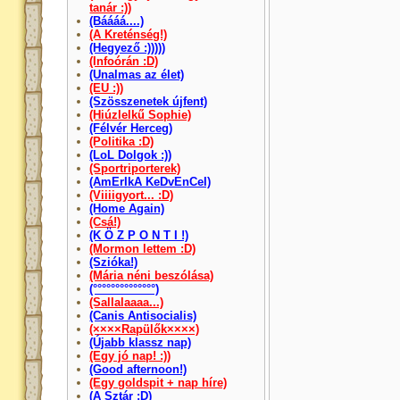
tanár :))
(Báááá....)
(A Kreténség!)
(Hegyező :)))))
(Infoórán :D)
(Unalmas az élet)
(EU :))
(Szösszenetek újfent)
(Hiúzlelkű Sophie)
(Félvér Herceg)
(Politika :D)
(LoL Dolgok :))
(Sportriporterek)
(AmErIkA KeDvEnCeI)
(Viiiigyort... :D)
(Home Again)
(Csá!)
(K Ö Z P O N T I !)
(Mormon lettem :D)
(Szióka!)
(Mária néni beszólása)
(°°°°°°°°°°°°°°)
(Sallalaaaa...)
(Canis Antisocialis)
(××××Rapülők××××)
(Újabb klassz nap)
(Egy jó nap! :))
(Good afternoon!)
(Egy goldspit + nap híre)
(A Sztár :D)