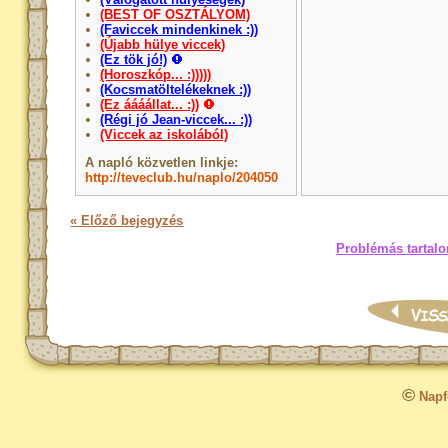
(BEST OF OSZTÁLYOM)
(Faviccek mindenkinek :))
(Újabb hülye viccek)
(Ez tök jó!)
(Horoszkóp... :)))))
(Kocsmatöltelékeknek :))
(Ez áááállat... :))
(Régi jó Jean-viccek... :))
(Viccek az iskolából)
A napló közvetlen linkje:
http://teveclub.hu/naplo/204050
« Előző bejegyzés
Problémás tartalo
©
Napfo