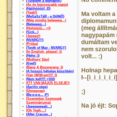
(Túléltem a tegnapot!)
(Az év legrosszabb napja)
(Halihóóóó! :D)
(Yeah!)
Ma voltam a 
(MeGaSzTáR - a DöNtŐ)
diplomamunk
(Még mindig beteeeeg...)
(Beteeeeg...)
(meg állítm
(Huhúúúú... <))
(Sick...)
nagypapám m
(Jeeeee!)
(NVARGY!)
dumáltam vel
(Próba)
(Tenth of May - NVARGY)
nem szorulok
(In English, please! ;))
volt... :)
(Hehe :))
(Mothers' Day)
(Ilyet!)
(Bang A Boomerang :))
Holnap hepat
(A hosszú hétvége küszöbén)
(Van iWiW-em!!!! :))
ł--[i_i_i_i_i_i
(Nem kell!!!! >))))))
(ITT VAN MÁJUS ELSEJE!)
(Április vége)
;)
(Ünnepnap)
(Be-e-e-e... :P)
(Szemtelen Szemesek
Szemináriuma)
Na jó éjt: S
(Jeeeeeeeeah...)
(Oh Yeah....)
(After Cracow...)