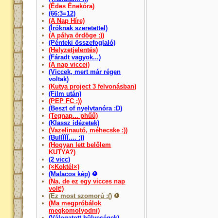
(Édes Énekóra)
(66:3=12)
(A Nap Híre)
(Íróknak szeretettel)
(A pálya ördöge :))
(Pénteki összefoglaló)
(Helyzetjelentés)
(Fáradt vagyok...)
(A nap viccei)
(Viccek, mert már régen
voltak)
(Kutya project 3 felvonásban)
(Film után)
(PEP FC :))
(Beszt of nyelvtanóra :D)
(Tegnap... phűű)
(Klassz idézetek)
(Vazelinautó, méhecske :))
(Bulíííí.... :))
(Hogyan lett belőlem
KUTYA?)
(2 vicc)
(×Koktél×)
(Malacos kép)
(Na, de ez egy vicces nap
volt!)
(Ez most szomorú :()
(Ma megpróbálok
megkomolyodni)
(Válogatott hülyeségek)