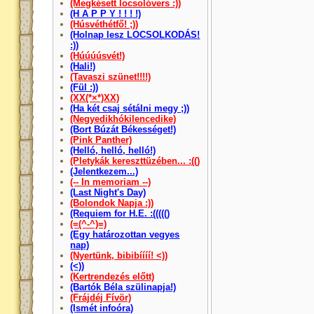
(Megkésett locsolóvers :))
(H A P P Y ! ! ! !)
(Húsvéthétfő! ;))
(Holnap lesz LOCSOLKODÁS!
:))
(Húúúúsvét!)
(Hali!)
(Tavaszi szünet!!!!)
(Fül :))
(XX(*×*)XX)
(Ha két csaj sétálni megy ;))
(Negyedikhókilencedike)
(Bort Búzát Békességet!)
(Pink Panther)
(Helló, helló, helló!)
(Pletykák kereszttüzében... :(()
(Jelentkezem...)
(-- In memoriam --)
(Last Night's Day)
(Bolondok Napja :))
(Requiem for H.E. :((((()
(=(^-^)=)
(Egy határozottan vegyes
nap)
(Nyertünk, bibibíííí! <))
(<))
(Kertrendezés előtt)
(Bartók Béla szülinapja!)
(Frájdéj Fívör)
(Ismét infoóra)