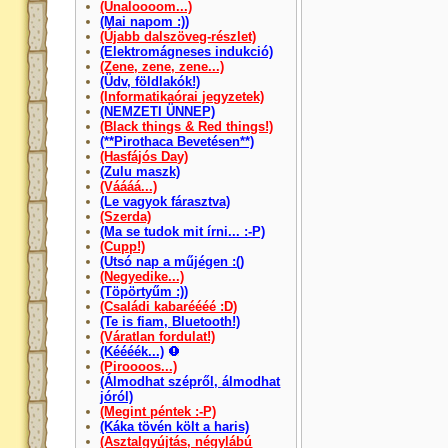
(Unaloooom...)
(Mai napom :))
(Újabb dalszöveg-részlet)
(Elektromágneses indukció)
(Zene, zene, zene...)
(Üdv, földlakók!)
(Informatikaórai jegyzetek)
(NEMZETI ÜNNEP)
(Black things & Red things!)
(**Pirothaca Bevetésen**)
(Hasfájós Day)
(Zulu maszk)
(Váááá...)
(Le vagyok fárasztva)
(Szerda)
(Ma se tudok mit írni... :-P)
(Cupp!)
(Utsó nap a műjégen :()
(Negyedike...)
(Töpörtyűm :))
(Családi kabaréééé :D)
(Te is fiam, Bluetooth!)
(Váratlan fordulat!)
(Kéééék...)
(Piroooos...)
(Álmodhat szépről, álmodhat
jóról)
(Megint péntek :-P)
(Káka tövén költ a haris)
(Asztalgyújtás, négylábú