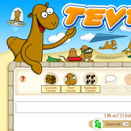
Cuccok
Teve
Karaván
Kapcsolat
Gam
Center
Center
Center
Center
Zo
[
Mi ez?
] [
Íro
haverok: