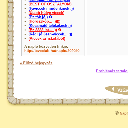
(BEST OF OSZTÁLYOM)
(Faviccek mindenkinek :))
(Újabb hülye viccek)
(Ez tök jó!)
(Horoszkóp... :)))))
(Kocsmatöltelékeknek :))
(Ez áááállat... :))
(Régi jó Jean-viccek... :))
(Viccek az iskolából)
A napló közvetlen linkje:
http://teveclub.hu/naplo/204050
« Előző bejegyzés
Problémás tartalo
©
Napfo