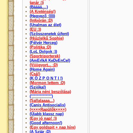
tanár :))
(Báááá....)
(A Kreténség!)
(Hegyező :)))))
(Infoórán :D)
(Unalmas az élet)
(EU :))
(Szösszenetek újfent)
(Hiúzlelkű Sophie)
(Félvér Herceg)
(Politika :D)
(LoL Dolgok :))
(Sportriporterek)
(AmErIkA KeDvEnCeI)
(Viiiigyort... :D)
(Home Again)
(Csá!)
(K Ö Z P O N T I !)
(Mormon lettem :D)
(Szióka!)
(Mária néni beszólása)
(°°°°°°°°°°°°°°)
(Sallalaaaa...)
(Canis Antisocialis)
(××××Rapülők××××)
(Újabb klassz nap)
(Egy jó nap! :))
(Good afternoon!)
(Egy goldspit + nap híre)
(A Sztár :D)