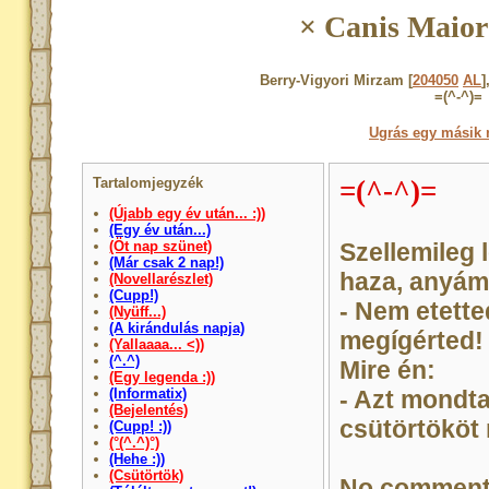
× Canis Maior
Berry-Vigyori Mirzam [
204050
AL
]
=(^-^)=
Ugrás egy másik 
Tartalomjegyzék
=(^-^)=
(Újabb egy év után... :))
(Egy év után...)
(Öt nap szünet)
Szellemileg 
(Már csak 2 nap!)
haza, anyám
(Novellarészlet)
(Cupp!)
- Nem etette
(Nyüff...)
(A kirándulás napja)
megígérted!
(Yallaaaa... <))
(^.^)
Mire én:
(Egy legenda :))
(Informatix)
- Azt mondt
(Bejelentés)
csütörtökö
(Cupp! :))
(°(^.^)°)
(Hehe :))
(Csütörtök)
No comment