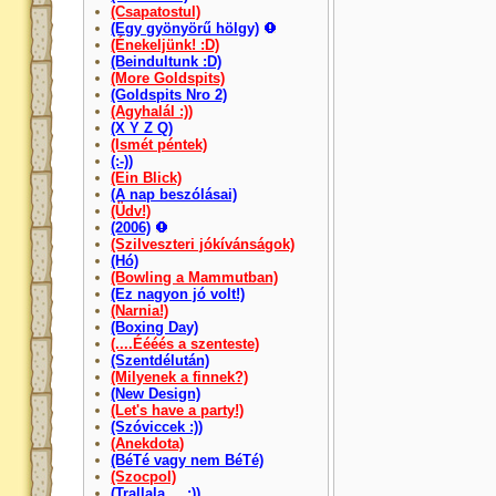
(Csapatostul)
(Egy gyönyörű hölgy)
(Énekeljünk! :D)
(Beindultunk :D)
(More Goldspits)
(Goldspits Nro 2)
(Agyhalál :))
(X Y Z Q)
(Ismét péntek)
(:-))
(Ein Blick)
(A nap beszólásai)
(Üdv!)
(2006)
(Szilveszteri jókívánságok)
(Hó)
(Bowling a Mammutban)
(Ez nagyon jó volt!)
(Narnia!)
(Boxing Day)
(....Éééés a szenteste)
(Szentdélután)
(Milyenek a finnek?)
(New Design)
(Let's have a party!)
(Szóviccek :))
(Anekdota)
(BéTé vagy nem BéTé)
(Szocpol)
(Trallala.... :))