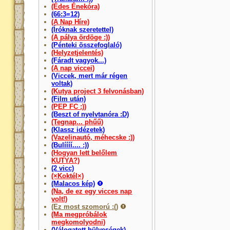
(Édes Énekóra)
(66:3=12)
(A Nap Híre)
(Íróknak szeretettel)
(A pálya ördöge :))
(Pénteki összefoglaló)
(Helyzetjelentés)
(Fáradt vagyok...)
(A nap viccei)
(Viccek, mert már régen
voltak)
(Kutya project 3 felvonásban)
(Film után)
(PEP FC :))
(Beszt of nyelvtanóra :D)
(Tegnap... phűű)
(Klassz idézetek)
(Vazelinautó, méhecske :))
(Bulíííí.... :))
(Hogyan lett belőlem
KUTYA?)
(2 vicc)
(×Koktél×)
(Malacos kép)
(Na, de ez egy vicces nap
volt!)
(Ez most szomorú :()
(Ma megpróbálok
megkomolyodni)
(Válogatott hülyeségek)