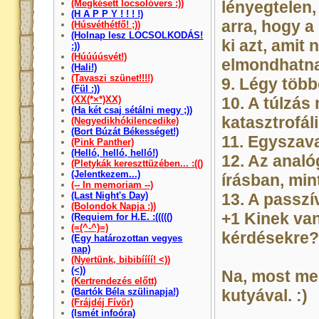
(Megkésett locsolóvers :))
lényegtelen
(H A P P Y ! ! ! !)
arra, hogy a
(Húsvéthétfő! ;))
(Holnap lesz LOCSOLKODÁS!
ki azt, amit
:))
(Húúúúsvét!)
elmondhatna
(Hali!)
(Tavaszi szünet!!!!)
9. Légy több
(Fül :))
(XX(*×*)XX)
10. A túlzás
(Ha két csaj sétálni megy ;))
katasztrofál
(Negyedikhókilencedike)
(Bort Búzát Békességet!)
11. Egyszav
(Pink Panther)
(Helló, helló, helló!)
12. Az analó
(Pletykák kereszttüzében... :(()
(Jelentkezem...)
írásban, mint
(-- In memoriam --)
(Last Night's Day)
13. A passzí
(Bolondok Napja :))
+1 Kinek va
(Requiem for H.E. :((((()
(=(^-^)=)
kérdésekre
(Egy határozottan vegyes
nap)
(Nyertünk, bibibíííí! <))
(<))
Na, most meg
(Kertrendezés előtt)
(Bartók Béla szülinapja!)
kutyával. :)
(Frájdéj Fívör)
(Ismét infoóra)