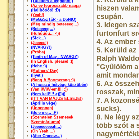
(Túléltem a tegnapot!)
(Az év legrosszabb napja)
hiszen valam
(Halihóóóó! :D)
(Yeah!)
csupán.
(MeGaSzTáR - a DöNtŐ)
3. Idegen sz
(Még mindig beteeeeg...)
(Beteeeeg...)
furtonfurt sr
(Huhúúúú... <))
(Sick...)
4. Az ember 
(Jeeeee!)
(NVARGY!)
5. Kerüld az
(Próba)
(Tenth of May - NVARGY)
Ralph Wald
(In English, please! ;))
"Gyűlölöm a
(Hehe :))
(Mothers' Day)
amit mondan
(Ilyet!)
(Bang A Boomerang :))
6. Az össze
(A hosszú hétvége küszöbén)
(Van iWiW-em!!!! :))
rosszak, min
(Nem kell!!!! >))))))
(ITT VAN MÁJUS ELSEJE!)
7. A közönsé
(Április vége)
sucks).
(Ünnepnap)
(Be-e-e-e... :P)
8. Ne légy s
(Szemtelen Szemesek
Szemináriuma)
több szót a 
(Jeeeeeeeeah...)
(Oh Yeah....)
nagymértékb
(After Cracow...)