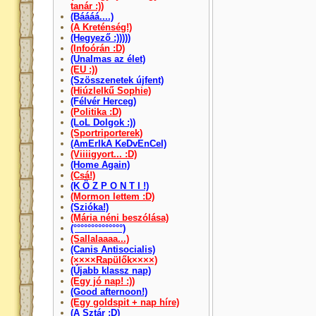
tanár :))
(Báááá....)
(A Kreténség!)
(Hegyező :)))))
(Infoórán :D)
(Unalmas az élet)
(EU :))
(Szösszenetek újfent)
(Hiúzlelkű Sophie)
(Félvér Herceg)
(Politika :D)
(LoL Dolgok :))
(Sportriporterek)
(AmErIkA KeDvEnCeI)
(Viiiigyort... :D)
(Home Again)
(Csá!)
(K Ö Z P O N T I !)
(Mormon lettem :D)
(Szióka!)
(Mária néni beszólása)
(°°°°°°°°°°°°°°)
(Sallalaaaa...)
(Canis Antisocialis)
(××××Rapülők××××)
(Újabb klassz nap)
(Egy jó nap! :))
(Good afternoon!)
(Egy goldspit + nap híre)
(A Sztár :D)