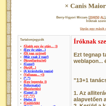
× Canis Maior
Berry-Vigyori Mirzam [
204050
AL
]
Íróknak szeret
Ugrás egy másik 
Tartalomjegyzék
Íróknak sze
(Újabb egy év után... :))
(Egy év után...)
(Öt nap szünet)
Ezt tegnap t
(Már csak 2 nap!)
weblapon... 
(Novellarészlet)
(Cupp!)
(Nyüff...)
(A kirándulás napja)
(Yallaaaa... <))
(^.^)
"13+1 tanác
(Egy legenda :))
(Informatix)
(Bejelentés)
1. Az allite
(Cupp! :))
(°(^.^)°)
alapvetően 
(Hehe :))
(Csütörtök)
2. Kerüld a k