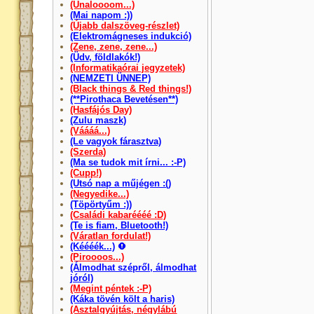
(Unaloooom...)
(Mai napom :))
(Újabb dalszöveg-részlet)
(Elektromágneses indukció)
(Zene, zene, zene...)
(Üdv, földlakók!)
(Informatikaórai jegyzetek)
(NEMZETI ÜNNEP)
(Black things & Red things!)
(**Pirothaca Bevetésen**)
(Hasfájós Day)
(Zulu maszk)
(Váááá...)
(Le vagyok fárasztva)
(Szerda)
(Ma se tudok mit írni... :-P)
(Cupp!)
(Utsó nap a műjégen :()
(Negyedike...)
(Töpörtyűm :))
(Családi kabaréééé :D)
(Te is fiam, Bluetooth!)
(Váratlan fordulat!)
(Kéééék...)
(Piroooos...)
(Álmodhat szépről, álmodhat
jóról)
(Megint péntek :-P)
(Káka tövén költ a haris)
(Asztalgyújtás, négylábú