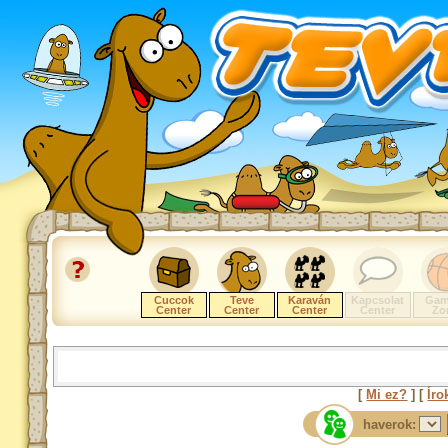
Cuccok
Teve
Karaván
Kapcsolat
Gam
Center
Center
Center
Center
Zo
[
Mi ez?
] [
Íro
haverok: