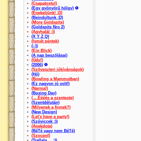
(Csapatostul)
(Egy gyönyörű hölgy)
(Énekeljünk! :D)
(Beindultunk :D)
(More Goldspits)
(Goldspits Nro 2)
(Agyhalál :))
(X Y Z Q)
(Ismét péntek)
(:-))
(Ein Blick)
(A nap beszólásai)
(Üdv!)
(2006)
(Szilveszteri jókívánságok)
(Hó)
(Bowling a Mammutban)
(Ez nagyon jó volt!)
(Narnia!)
(Boxing Day)
(....Éééés a szenteste)
(Szentdélután)
(Milyenek a finnek?)
(New Design)
(Let's have a party!)
(Szóviccek :))
(Anekdota)
(BéTé vagy nem BéTé)
(Szocpol)
(Trallala.... :))