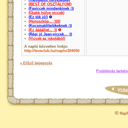
(BEST OF OSZTÁLYOM)
(Faviccek mindenkinek :))
(Újabb hülye viccek)
(Ez tök jó!)
(Horoszkóp... :)))))
(Kocsmatöltelékeknek :))
(Ez áááállat... :))
(Régi jó Jean-viccek... :))
(Viccek az iskolából)
A napló közvetlen linkje:
http://teveclub.hu/naplo/204050
« Előző bejegyzés
Problémás tartalo
©
Napfo