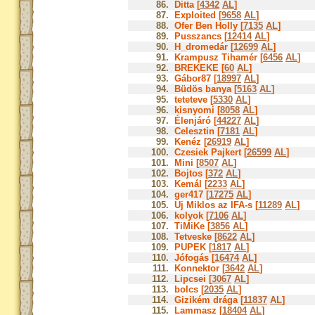
86.
Ditta [
4342
AL
]
87.
Exploited [
9658
AL
]
88.
Ofer Ben Holly [
7135
AL
]
89.
Pusszancs [
12414
AL
]
90.
H_dromedár [
12699
AL
]
91.
Krampusz Tihamér [
6456
AL
]
92.
BREKEKE [
60
AL
]
93.
Gábor87 [
18997
AL
]
94.
Büdös banya [
5163
AL
]
95.
teteteve [
5330
AL
]
96.
kisnyomi [
8058
AL
]
97.
Élenjáró [
44227
AL
]
98.
Celesztin [
7181
AL
]
99.
Kenéz [
26919
AL
]
100.
Czesiek Pajkert [
26599
AL
]
101.
Mini [
8507
AL
]
102.
Bojtos [
372
AL
]
103.
Kemál [
2233
AL
]
104.
ger417 [
17275
AL
]
105.
Uj Miklos az IFA-s [
11289
AL
]
106.
kolyok [
7106
AL
]
107.
TiMiKe [
3856
AL
]
108.
Tetveske [
8622
AL
]
109.
PUPEK [
1817
AL
]
110.
Jófogás [
16474
AL
]
111.
Konnektor [
3642
AL
]
112.
Lipcsei [
3067
AL
]
113.
bolcs [
2035
AL
]
114.
Gizikém drága [
11837
AL
]
115.
Lammasz [
18404
AL
]