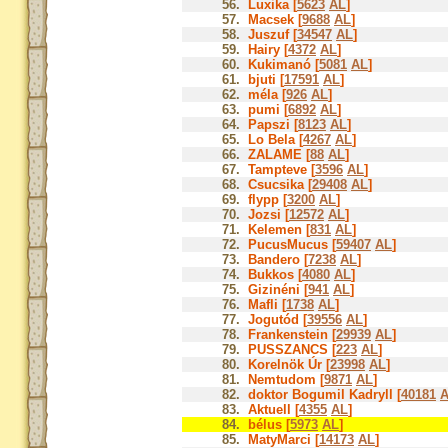
56.
Luxika [
5623
AL
]
57.
Macsek [
9688
AL
]
58.
Juszuf [
34547
AL
]
59.
Hairy [
4372
AL
]
60.
Kukimanó [
5081
AL
]
61.
bjuti [
17591
AL
]
62.
méla [
926
AL
]
63.
pumi [
6892
AL
]
64.
Papszi [
8123
AL
]
65.
Lo Bela [
4267
AL
]
66.
ZALAME [
88
AL
]
67.
Tampteve [
3596
AL
]
68.
Csucsika [
29408
AL
]
69.
flypp [
3200
AL
]
70.
Jozsi [
12572
AL
]
71.
Kelemen [
831
AL
]
72.
PucusMucus [
59407
AL
]
73.
Bandero [
7238
AL
]
74.
Bukkos [
4080
AL
]
75.
Gizinéni [
941
AL
]
76.
Mafli [
1738
AL
]
77.
Jogutód [
39556
AL
]
78.
Frankenstein [
29939
AL
]
79.
PUSSZANCS [
223
AL
]
80.
Korelnök Úr [
23998
AL
]
81.
Nemtudom [
9871
AL
]
82.
doktor Bogumil Kadryll [
40181
83.
Aktuell [
4355
AL
]
84.
bélus [
5973
AL
]
85.
MatyMarci [
14173
AL
]