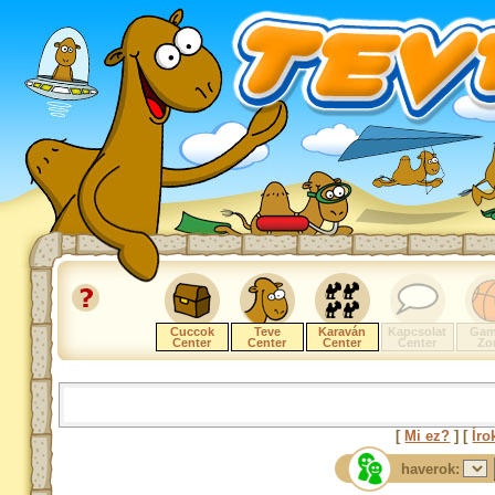
Cuccok
Teve
Karaván
Kapcsolat
Gam
Center
Center
Center
Center
Zo
[
Mi ez?
] [
Íro
haverok: