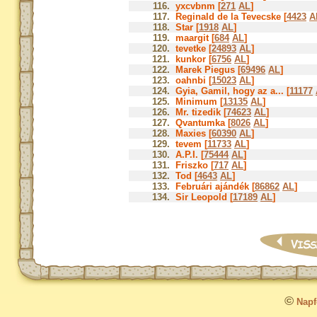
116.
yxcvbnm [
271
AL
]
117.
Reginald de la Tevecske [
4423
A
118.
Star [
1918
AL
]
119.
maargit [
684
AL
]
120.
tevetke [
24893
AL
]
121.
kunkor [
6756
AL
]
122.
Marek Piegus [
69496
AL
]
123.
oahnbi [
15023
AL
]
124.
Gyia, Gamil, hogy az a... [
11177
125.
Minimum [
13135
AL
]
126.
Mr. tizedik [
74623
AL
]
127.
Qvantumka [
8026
AL
]
128.
Maxies [
60390
AL
]
129.
tevem [
11733
AL
]
130.
A.P.I. [
75444
AL
]
131.
Friszko [
717
AL
]
132.
Tod [
4643
AL
]
133.
Februári ajándék [
86862
AL
]
134.
Sir Leopold [
17189
AL
]
©
Napfo