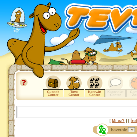
Cuccok
Teve
Karaván
Kapcsolat
Gam
Center
Center
Center
Center
Zo
[
Mi ez?
] [
Íro
haverok: