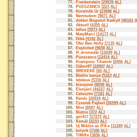
77.
Frankenstein [
29939
AL
]
78.
PUSSZANCS [
223
AL
]
79.
Korelnök Úr [
23998
AL
]
80.
Nemtudom [
9871
AL
]
81.
doktor Bogumil Kadryll [
40181
82.
Aktuell [
4355
AL
]
83.
bélus [
5973
AL
]
84.
MatyMarci [
14173
AL
]
85.
Ditta [
4342
AL
]
86.
Ofer Ben Holly [
7135
AL
]
87.
Exploited [
9658
AL
]
88.
H_dromedár [
12699
AL
]
89.
Pusszancs [
12414
AL
]
90.
Krampusz Tihamér [
6456
AL
]
91.
Gábor87 [
18997
AL
]
92.
BREKEKE [
60
AL
]
93.
Büdös banya [
5163
AL
]
94.
teteteve [
5330
AL
]
95.
kisnyomi [
8058
AL
]
96.
Élenjáró [
44227
AL
]
97.
Celesztin [
7181
AL
]
98.
Kenéz [
26919
AL
]
99.
Czesiek Pajkert [
26599
AL
]
100.
Mini [
8507
AL
]
101.
Bojtos [
372
AL
]
102.
ger417 [
17275
AL
]
103.
Kemál [
2233
AL
]
104.
Uj Miklos az IFA-s [
11289
AL
]
105.
kolyok [
7106
AL
]
106.
TiMiKe [
3856
AL
]