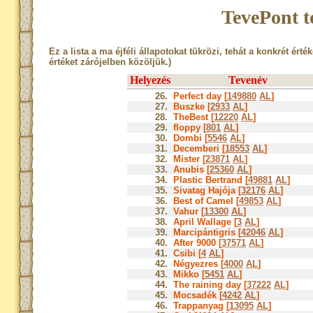
TevePont t
Ez a lista a ma éjféli állapotokat tükrözi, tehát a konkrét érté
értéket zárójelben közöljük.)
Helyezés
Tevenév
26.
Perfect day [
149880
AL
]
27.
Buszke [
2933
AL
]
28.
TheBest [
12220
AL
]
29.
floppy [
801
AL
]
30.
Dombi [
5546
AL
]
31.
Decemberi [
18553
AL
]
32.
Mister [
23871
AL
]
33.
Anubis [
25360
AL
]
34.
Plastic Bertrand [
49881
AL
]
35.
Sivatag Hajója [
32176
AL
]
36.
Best of Camel [
49853
AL
]
37.
Vahur [
13300
AL
]
38.
April Wallage [
3
AL
]
39.
Marcipántigris [
42046
AL
]
40.
After 9000 [
37571
AL
]
41.
Csibi [
4
AL
]
42.
Négyezres [
4000
AL
]
43.
Mikko [
5451
AL
]
44.
The raining day [
37222
AL
]
45.
Mocsadék [
4242
AL
]
46.
Trappanyag [
13095
AL
]