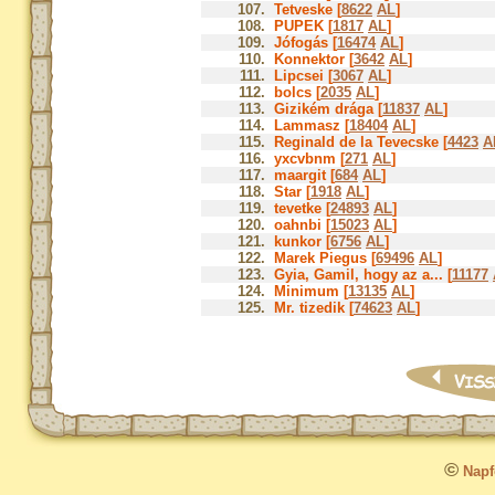
107.
Tetveske [
8622
AL
]
108.
PUPEK [
1817
AL
]
109.
Jófogás [
16474
AL
]
110.
Konnektor [
3642
AL
]
111.
Lipcsei [
3067
AL
]
112.
bolcs [
2035
AL
]
113.
Gizikém drága [
11837
AL
]
114.
Lammasz [
18404
AL
]
115.
Reginald de la Tevecske [
4423
A
116.
yxcvbnm [
271
AL
]
117.
maargit [
684
AL
]
118.
Star [
1918
AL
]
119.
tevetke [
24893
AL
]
120.
oahnbi [
15023
AL
]
121.
kunkor [
6756
AL
]
122.
Marek Piegus [
69496
AL
]
123.
Gyia, Gamil, hogy az a... [
11177
124.
Minimum [
13135
AL
]
125.
Mr. tizedik [
74623
AL
]
©
Napfo