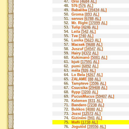
47.
Orsi [
4684
AL
]
48.
576 [
576
AL
]
49.
Babaliba [
35434
AL
]
50.
Groma [
893
AL
]
51.
servus [
6788
AL
]
52.
Mr. Right [
37099
AL
]
53.
Tulip [
4246
AL
]
54.
Leila [
542
AL
]
55.
Tve [
740
AL
]
56.
Luxika [
5623
AL
]
57.
Macsek [
9688
AL
]
58.
Juszuf [
34547
AL
]
59.
Hairy [
4372
AL
]
60.
Kukimanó [
5081
AL
]
61.
bjuti [
17591
AL
]
62.
pumi [
6892
AL
]
63.
méla [
926
AL
]
64.
Lo Bela [
4267
AL
]
65.
ZALAME [
88
AL
]
66.
Tampteve [
3596
AL
]
67.
Csucsika [
29408
AL
]
68.
flypp [
3200
AL
]
69.
PucusMucus [
59407
AL
]
70.
Kelemen [
831
AL
]
71.
Bandero [
7238
AL
]
72.
Bukkos [
4080
AL
]
73.
Jozsi [
12572
AL
]
74.
Gizinéni [
941
AL
]
75.
Mafli [
1738
AL
]
76.
Jogutód [
39556
AL
]