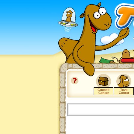
Cuccok
Teve
Center
Center