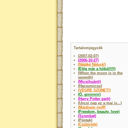
Tartalomjegyzék
(2007-02-07)
(2006-10-27)
(Nátáké Náturá!)
(Elég már a hóból!!!!)
(When the moon is in the
seventh)
(Micsihuánti)
(Hacsumicsu)
(VÉGRE SZÜNET!)
(Ó, grrrrrrrrr)
(Harry Potter park)
(Uncsi nap ez a mai is...)
(Majdnem nyiff)
(Freedom, beauty, love)
(Szombat)
(Péntek)
(Csütörtök)