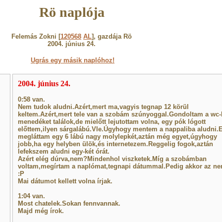
Rö naplója
Felemás Zokni [
120568
AL
], gazdája Rö
2004. június 24.
Ugrás egy másik naplóhoz!
2004. június 24.
0:58 van.
Nem tudok aludni.Azért,mert ma,vagyis tegnap 12 körül
keltem.Azért,mert tele van a szobám szúnyoggal.Gondoltam a wc
menedéket találok,de mielőtt lejutottam volna, egy pók lógott
előttem,ilyen sárgalábú.Vle.Úgyhogy mentem a nappaliba aludni.E
megláttam egy 6 lábú nagy molylepkét,aztán még egyet,úgyhogy
jobb,ha egy helyben ülök,és internetezem.Reggelig fogok,aztán
lefekszem aludni egy-két órát.
Azért elég dúrva,nem?Mindenhol viszketek.Míg a szobámban
voltam,megírtam a naplómat,tegnapi dátummal.Pedig akkor az ne
:P
Mai dátumot kellett volna írjak.
1:04 van.
Most chatelek.Sokan fennvannak.
Majd még írok.