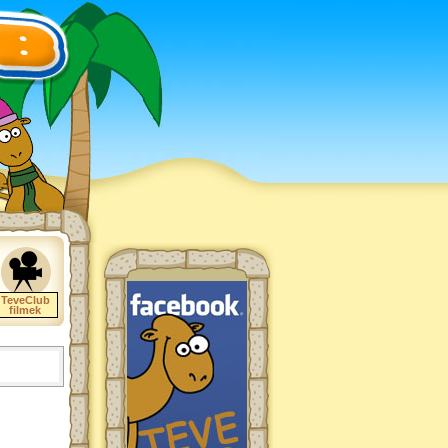
TeveClub
filmek