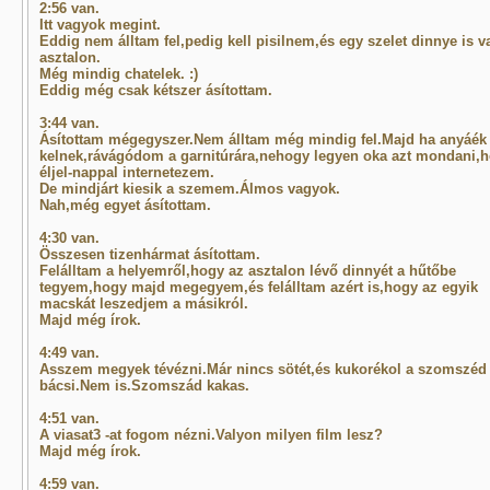
2:56 van.
Itt vagyok megint.
Eddig nem álltam fel,pedig kell pisilnem,és egy szelet dinnye is v
asztalon.
Még mindig chatelek. :)
Eddig még csak kétszer ásítottam.
3:44 van.
Ásítottam mégegyszer.Nem álltam még mindig fel.Majd ha anyáék
kelnek,rávágódom a garnitúrára,nehogy legyen oka azt mondani,
éljel-nappal internetezem.
De mindjárt kiesik a szemem.Álmos vagyok.
Nah,még egyet ásítottam.
4:30 van.
Összesen tizenhármat ásítottam.
Felálltam a helyemről,hogy az asztalon lévő dinnyét a hűtőbe
tegyem,hogy majd megegyem,és felálltam azért is,hogy az egyik
macskát leszedjem a másikról.
Majd még írok.
4:49 van.
Asszem megyek tévézni.Már nincs sötét,és kukorékol a szomszéd
bácsi.Nem is.Szomszád kakas.
4:51 van.
A viasat3 -at fogom nézni.Valyon milyen film lesz?
Majd még írok.
4:59 van.