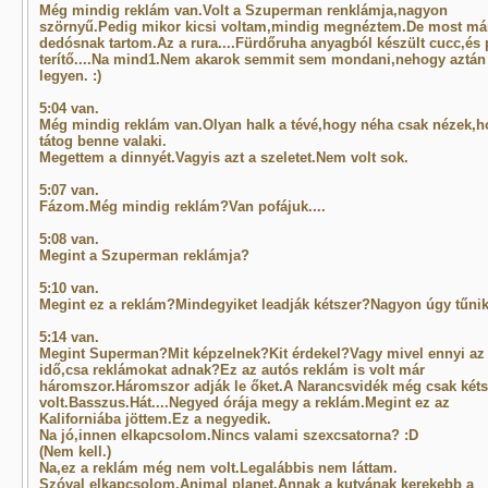
Még mindig reklám van.Volt a Szuperman renklámja,nagyon
szörnyű.Pedig mikor kicsi voltam,mindig megnéztem.De most má
dedósnak tartom.Az a rura....Fürdőruha anyagból készült cucc,és 
terítő....Na mind1.Nem akarok semmit sem mondani,nehogy aztán
legyen. :)
5:04 van.
Még mindig reklám van.Olyan halk a tévé,hogy néha csak nézek,h
tátog benne valaki.
Megettem a dinnyét.Vagyis azt a szeletet.Nem volt sok.
5:07 van.
Fázom.Még mindig reklám?Van pofájuk....
5:08 van.
Megint a Szuperman reklámja?
5:10 van.
Megint ez a reklám?Mindegyiket leadják kétszer?Nagyon úgy tűnik
5:14 van.
Megint Superman?Mit képzelnek?Kit érdekel?Vagy mivel ennyi az
idő,csa reklámokat adnak?Ez az autós reklám is volt már
háromszor.Háromszor adják le őket.A Narancsvidék még csak kéts
volt.Basszus.Hát....Negyed órája megy a reklám.Megint ez az
Kaliforniába jöttem.Ez a negyedik.
Na jó,innen elkapcsolom.Nincs valami szexcsatorna? :D
(Nem kell.)
Na,ez a reklám még nem volt.Legalábbis nem láttam.
Szóval elkapcsolom.Animal planet.Annak a kutyának kerekebb a