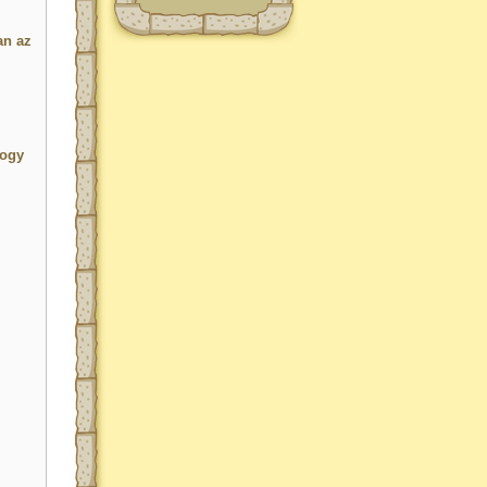
an az
hogy