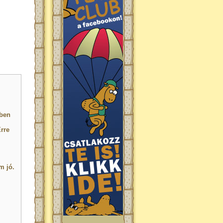
-ben
rre
m jó.