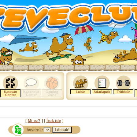
Karaván
Kapcsolat
Gaming
Leltár
Adatlapok
Trükktár
Center
Center
Zone
[
Mi ez?
] [
Írok ide
]
haverok: