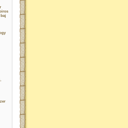
r
piros
 baj
ogy
.
zer