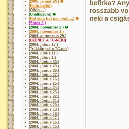
(2005. január 24.)
befirka? An
(Helló-belló!)
rosszabb vo
(Öööö....)
(Unatkozom)
neki a csigás
(Hol volt, hol nem volt....)
(Shrek 2.)
(2004. november 2.)
(2004. november 1.)
(2004. augusztus 29.)
(ÜZENET A TC-NEK!)
(2004. július 17.)
(Trükktippek a TC-nek)
(2004. július 11.)
(2004. július 1.)
(2004. június 30.)
(2004. június 29.)
(2004. június 28.)
(2004. június 27.)
(2004. június 26.)
(2004. június 25.)
(2004. június 24.)
(2004. június 23.)
(2004. június 22.)
(2004. június 21.)
(2004. június 20.)
(2004. június 19.)
(2004. június 18.)
(2004. június 17.)
(2004. június 16.)
(2004. június 15.)