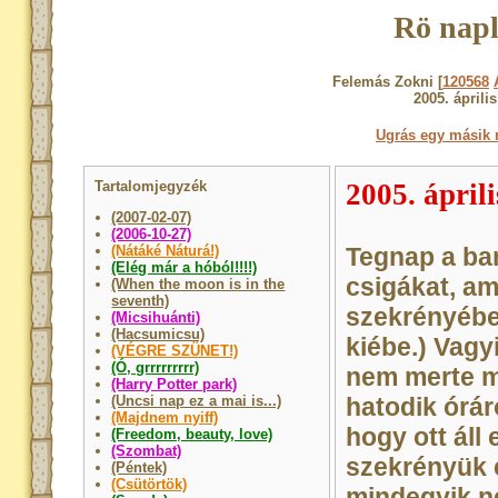
Rö napl
Felemás Zokni [
120568
2005. április
Ugrás egy másik 
Tartalomjegyzék
2005. áprili
(2007-02-07)
(2006-10-27)
(Nátáké Náturá!)
Tegnap a ba
(Elég már a hóból!!!!)
csigákat, am
(When the moon is in the
seventh)
szekrényébe
(Micsihuánti)
(Hacsumicsu)
kiébe.) Vagy
(VÉGRE SZÜNET!)
(Ó, grrrrrrrrr)
nem merte m
(Harry Potter park)
(Uncsi nap ez a mai is...)
hatodik órár
(Majdnem nyiff)
hogy ott áll
(Freedom, beauty, love)
(Szombat)
szekrényük e
(Péntek)
(Csütörtök)
mindegyik n