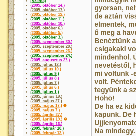
(Szerda)
(2005. október 14.)
gyorsan, ne
(2005. október 13.)
(2005. október 12.)
de aztán vi
(2005. október 11.)
elmentek, me
(2005. október 10.)
(2005. október 6.)
ő meg a have
(2005. október 5.)
(2005. október 3.)
Benéztünk a
(2005. szeptember 30.)
(2005. szeptember 28.)
csigakaki vol
(2005. szeptember 26.)
(2005. szeptember 24.)
mindenhol. 
(2005. augusztus 23.)
nevetéstől, 
(2005. július 12.)
(2005. július 10.)
mi voltunk -
(2005. július 9.)
(2005. július 8.)
volt. Péntek
(2005. július 7.)
(2005. július 6.)
tegyünk a s
(2005. július 1.)
(2005. június 19.)
Höhö!
(2005. május 27.)
De ha ez kide
(2005. május 17.)
(2005. május 7.)
kapunk. De 
(2005. április 27.)
(2005. április 19.)
Ujjlenyomat
(2005. április 16.)
(2005. február 18.)
Na mindegy. 
(2005. február 12.)