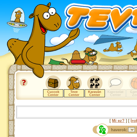
Cuccok
Teve
Karaván
Kapcsolat
Gam
Center
Center
Center
Center
Zo
[
Mi ez?
] [
Íro
haverok: