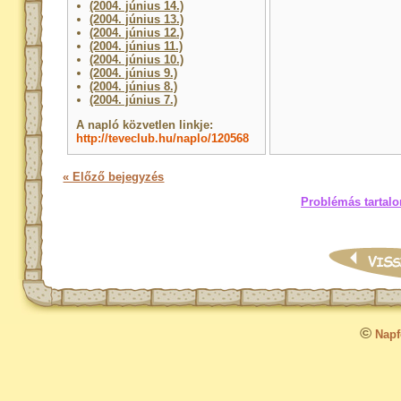
(2004. június 14.)
(2004. június 13.)
(2004. június 12.)
(2004. június 11.)
(2004. június 10.)
(2004. június 9.)
(2004. június 8.)
(2004. június 7.)
A napló közvetlen linkje:
http://teveclub.hu/naplo/120568
« Előző bejegyzés
Problémás tartalo
©
Napfo