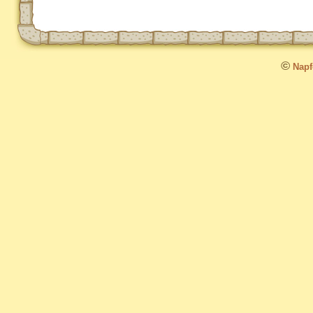
©
Napfo