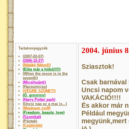
Tartalomjegyzék
2004. június 8
(2007-02-07)
(2006-10-27)
(Nátáké Náturá!)
Sziasztok!
(Elég már a hóból!!!!)
(When the moon is in the
seventh)
Csak barnával 
(Micsihuánti)
(Hacsumicsu)
Uncsi napom vo
(VÉGRE SZÜNET!)
(Ó, grrrrrrrrr)
VAKÁCIÓ!!!!
(Harry Potter park)
(Uncsi nap ez a mai is...)
És akkor már n
(Majdnem nyiff)
Például megyü
(Freedom, beauty, love)
(Szombat)
megyünk,mert o
(Péntek)
(Csütörtök)
jó.)