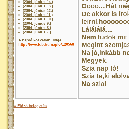
(2004. június 14.)
Öööö....Hát mé
(2004. június 13.)
(2004. június 12.)
De akkor is ír
(2004. június 11.)
(2004. június 10.)
leírni,hoooooo
(2004. június 9.)
(2004. június 8.)
Lálálálá....
(2004. június 7.)
Nem tudok mit k
A napló közvetlen linkje:
Megint szomjas
http://teveclub.hu/naplo/120568
Na jó,inkább n
Megyek.
Szia nap-ló!
Szia te,ki elol
Na szia!
« Előző bejegyzés