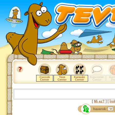
Cuccok
Teve
Karaván
Kapcsolat
Gam
Center
Center
Center
Center
Zo
[
Mi ez?
] [
Íro
haverok: