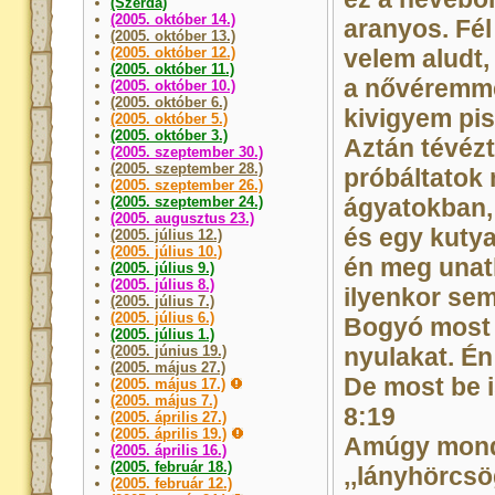
(Szerda)
(2005. október 14.)
aranyos. Fél
(2005. október 13.)
(2005. október 12.)
velem aludt
(2005. október 11.)
a nővéremme
(2005. október 10.)
(2005. október 6.)
kivigyem pis
(2005. október 5.)
(2005. október 3.)
Aztán tévézt
(2005. szeptember 30.)
(2005. szeptember 28.)
próbáltatok
(2005. szeptember 26.)
(2005. szeptember 24.)
ágyatokban
(2005. augusztus 23.)
és egy kutya
(2005. július 12.)
(2005. július 10.)
én meg una
(2005. július 9.)
(2005. július 8.)
ilyenkor sem
(2005. július 7.)
(2005. július 6.)
Bogyó most 
(2005. július 1.)
(2005. június 19.)
nyulakat. Én 
(2005. május 27.)
De most be i
(2005. május 17.)
(2005. május 7.)
8:19
(2005. április 27.)
(2005. április 19.)
Amúgy mond
(2005. április 16.)
(2005. február 18.)
,,lányhörcsö
(2005. február 12.)