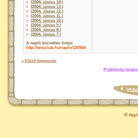
(2004. június 14.)
(2004. június 13.)
(2004. június 12.)
(2004. június 11.)
(2004. június 10.)
(2004. június 9.)
(2004. június 8.)
(2004. június 7.)
A napló közvetlen linkje:
http://teveclub.hu/naplo/120568
« Előző bejegyzés
Problémás tartalo
©
Napfo