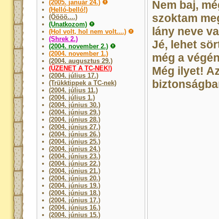
(2005. január 24.)
Nem baj, még
(Helló-belló!)
szoktam meg,
(Öööö....)
(Unatkozom)
lány neve va
(Hol volt, hol nem volt....)
(Shrek 2.)
Jé, lehet sö
(2004. november 2.)
(2004. november 1.)
még a végén 
(2004. augusztus 29.)
(ÜZENET A TC-NEK!)
Még ilyet! Az
(2004. július 17.)
biztonságban
(Trükktippek a TC-nek)
(2004. július 11.)
(2004. július 1.)
(2004. június 30.)
(2004. június 29.)
(2004. június 28.)
(2004. június 27.)
(2004. június 26.)
(2004. június 25.)
(2004. június 24.)
(2004. június 23.)
(2004. június 22.)
(2004. június 21.)
(2004. június 20.)
(2004. június 19.)
(2004. június 18.)
(2004. június 17.)
(2004. június 16.)
(2004. június 15.)