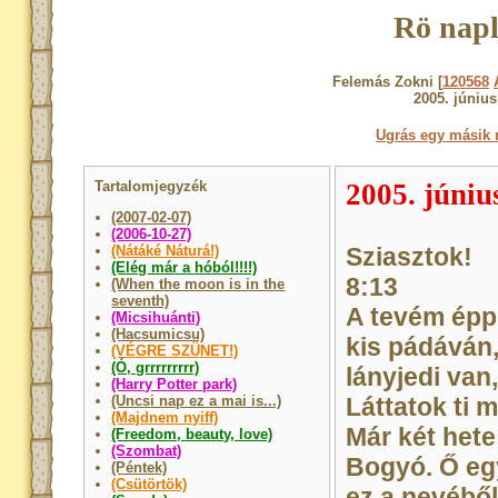
Rö napl
Felemás Zokni [
120568
2005. június
Ugrás egy másik 
Tartalomjegyzék
2005. júniu
(2007-02-07)
(2006-10-27)
(Nátáké Náturá!)
Sziasztok!
(Elég már a hóból!!!!)
8:13
(When the moon is in the
seventh)
A tevém éppe
(Micsihuánti)
(Hacsumicsu)
kis pádáván,
(VÉGRE SZÜNET!)
(Ó, grrrrrrrrr)
lányjedi van
(Harry Potter park)
(Uncsi nap ez a mai is...)
Láttatok ti 
(Majdnem nyiff)
Már két hete
(Freedom, beauty, love)
(Szombat)
Bogyó. Ő egy
(Péntek)
(Csütörtök)
ez a nevébő