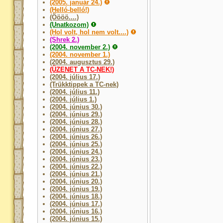
(2005. január 24.)
(Helló-belló!)
(Öööö....)
(Unatkozom)
(Hol volt, hol nem volt....)
(Shrek 2.)
(2004. november 2.)
(2004. november 1.)
(2004. augusztus 29.)
(ÜZENET A TC-NEK!)
(2004. július 17.)
(Trükktippek a TC-nek)
(2004. július 11.)
(2004. július 1.)
(2004. június 30.)
(2004. június 29.)
(2004. június 28.)
(2004. június 27.)
(2004. június 26.)
(2004. június 25.)
(2004. június 24.)
(2004. június 23.)
(2004. június 22.)
(2004. június 21.)
(2004. június 20.)
(2004. június 19.)
(2004. június 18.)
(2004. június 17.)
(2004. június 16.)
(2004. június 15.)