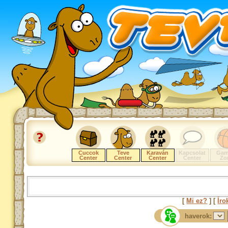
Cuccok
Teve
Karaván
Kapcsolat
Gam
Center
Center
Center
Center
Zo
[
Mi ez?
] [
Íro
haverok: