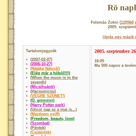
Rö napl
Felemás Zokni [
120568
2005. szeptemb
Ugrás egy másik 
Tartalomjegyzék
2005. szeptember 26
(2007-02-07)
16:05
(2006-10-27)
Ma 500 napos a tevém,
(Nátáké Náturá!)
(Elég már a hóból!!!!)
(When the moon is in the
seventh)
(Micsihuánti)
(Hacsumicsu)
(VÉGRE SZÜNET!)
(Ó, grrrrrrrrr)
(Harry Potter park)
(Uncsi nap ez a mai is...)
(Majdnem nyiff)
(Freedom, beauty, love)
(Szombat)
(Péntek)
(Csütörtök)