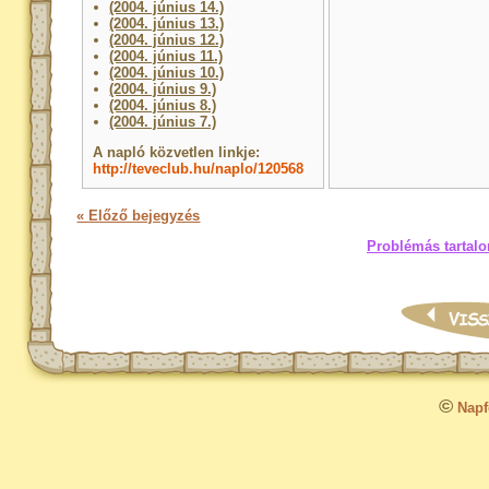
(2004. június 14.)
(2004. június 13.)
(2004. június 12.)
(2004. június 11.)
(2004. június 10.)
(2004. június 9.)
(2004. június 8.)
(2004. június 7.)
A napló közvetlen linkje:
http://teveclub.hu/naplo/120568
« Előző bejegyzés
Problémás tartalo
©
Napfo