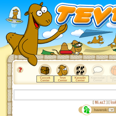
Cuccok
Teve
Karaván
Kapcsolat
Gam
Center
Center
Center
Center
Zo
[
Mi ez?
] [
Íro
haverok: