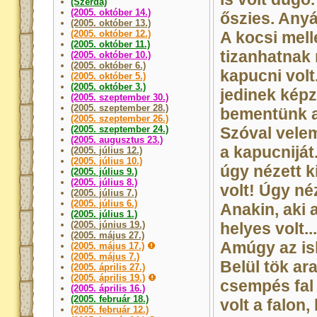
(Szerda)
(2005. október 14.)
őszies. Anyá
(2005. október 13.)
(2005. október 12.)
A kocsi melle
(2005. október 11.)
tizanhatnak
(2005. október 10.)
(2005. október 6.)
kapucni vol
(2005. október 5.)
(2005. október 3.)
jedinek kép
(2005. szeptember 30.)
(2005. szeptember 28.)
bementünk az
(2005. szeptember 26.)
(2005. szeptember 24.)
Szóval velem
(2005. augusztus 23.)
a kapucniját
(2005. július 12.)
(2005. július 10.)
úgy nézett k
(2005. július 9.)
(2005. július 8.)
volt! Úgy né
(2005. július 7.)
(2005. július 6.)
Anakin, aki 
(2005. július 1.)
(2005. június 19.)
helyes volt...
(2005. május 27.)
Amúgy az isk
(2005. május 17.)
(2005. május 7.)
Belül tök ar
(2005. április 27.)
(2005. április 19.)
csempés fal
(2005. április 16.)
(2005. február 18.)
volt a falon
(2005. február 12.)