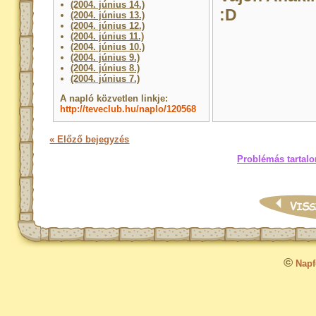
(2004. június 14.)
:D
(2004. június 13.)
(2004. június 12.)
(2004. június 11.)
(2004. június 10.)
(2004. június 9.)
(2004. június 8.)
(2004. június 7.)
A napló közvetlen linkje:
http://teveclub.hu/naplo/120568
« Előző bejegyzés
Problémás tartalo
©
Napfo