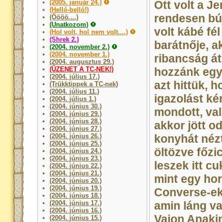
(2005. január 24.)
Ott volt a J
(Helló-belló!)
rendesen búj
(Öööö....)
(Unatkozom)
volt kábé fél
(Hol volt, hol nem volt....)
(Shrek 2.)
barátnője, ak
(2004. november 2.)
(2004. november 1.)
ribancság át
(2004. augusztus 29.)
(ÜZENET A TC-NEK!)
hozzánk egy 
(2004. július 17.)
azt hittük, 
(Trükktippek a TC-nek)
(2004. július 11.)
igazolást ké
(2004. július 1.)
(2004. június 30.)
mondott, val
(2004. június 29.)
(2004. június 28.)
akkor jött o
(2004. június 27.)
(2004. június 26.)
konyhát néz
(2004. június 25.)
öltözve főzi
(2004. június 24.)
(2004. június 23.)
leszek itt c
(2004. június 22.)
(2004. június 21.)
mint egy hord
(2004. június 20.)
(2004. június 19.)
Converse-ek
(2004. június 18.)
(2004. június 17.)
amin láng va
(2004. június 16.)
Vajon Anakin
(2004. június 15.)