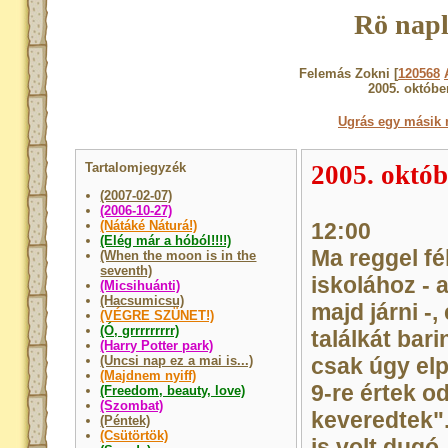
Rö napl
Felemás Zokni [
120568
2005. októbe
Ugrás egy másik 
Tartalomjegyzék
2005. októb
(2007-02-07)
(2006-10-27)
(Nátáké Náturá!)
12:00
(Elég már a hóból!!!!)
Ma reggel fé
(When the moon is in the
seventh)
iskolához - 
(Micsihuánti)
(Hacsumicsu)
majd járni -
(VÉGRE SZÜNET!)
(Ó, grrrrrrrrr)
találkát bar
(Harry Potter park)
(Uncsi nap ez a mai is...)
csak úgy elp
(Majdnem nyiff)
9-re értek o
(Freedom, beauty, love)
(Szombat)
keveredtek"
(Péntek)
(Csütörtök)
is volt dugó