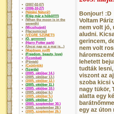
(2007-02-07)
(2006-10-27)
(Nátáké Náturá!)
Bonjour! :D
(Elég már a hóból!!!!)
Voltam Páriz
(When the moon is in the
seventh)
nem volt jó,
(Micsihuánti)
(Hacsumicsu)
aludni. Kics
(VÉGRE SZÜNET!)
(Ó, grrrrrrrrr)
gerincem, de
(Harry Potter park)
(Uncsi nap ez a mai is...)
nem volt ros
(Majdnem nyiff)
háromszemél
(Freedom, beauty, love)
(Szombat)
lehetett bej
(Péntek)
(Csütörtök)
tudták lesni
(Szerda)
(2005. október 14.)
viszont az a
(2005. október 13.)
(2005. október 12.)
szoba kicsi 
(2005. október 11.)
nagy tükör, 
(2005. október 10.)
(2005. október 6.)
alatta egy k
(2005. október 5.)
(2005. október 3.)
barátnőmmel
(2005. szeptember 30.)
(2005. szeptember 28.)
egy az úton
(2005. szeptember 26.)