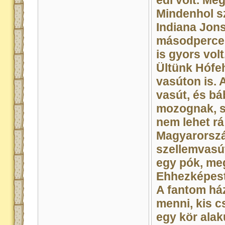
édi volt. Meg
Mindenhol sz
Indiana Jons
másodperces 
is gyors volt
Ültünk Hófe
vasúton is. A
vasút, és bá
mozognak, s
nem lehet r
Magyarorszá
szellemvasú
egy pók, me
Ehhezképest
A fantom háza
menni, kis 
egy kör alak