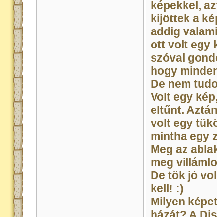
képekkel, azt
kijöttek a k
addig valami
ott volt egy 
szóval gondo
hogy minden
De nem tudom
Volt egy kép
eltűnt. Aztá
volt egy tük
mintha egy z
Meg az ablak
meg villámlo
De tök jó vol
kell! :)
Milyen képe
házát? A Dis