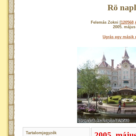
Rö napl
Felemás Zokni [
120568
2005. május
Ugrás egy másik 
Tartalomjegyzék
2005. május