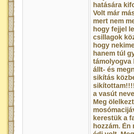
hatására kifo
Volt már má
mert nem mer
hogy fejjel 
csillagok kö
hogy nekime
hanem túl g
támolyogva k
állt- és meg
sikítás köz
sikítottam!!
a vasút nev
Meg ölelkez
mosómacijáva
kerestük a f
hozzám. Én 