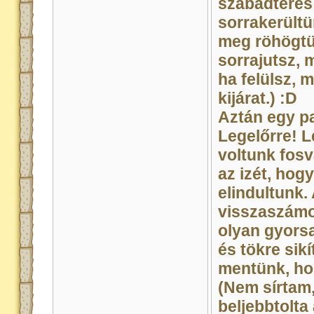
szabadteres 
sorrakerültü
meg röhögtü
sorrajutsz, 
ha felülsz, m
kijárat.) :D
Aztán egy pa
Legelőrre! L
voltunk fosv
az izét, hog
elindultunk.
visszaszámol
olyan gyors
és tökre sik
mentünk, hog
(Nem sírtam
beljebbtolt