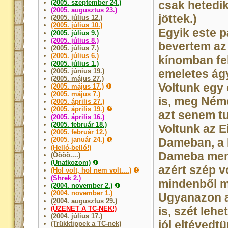
(2005. szeptember 24.)
csak hetedi
(2005. augusztus 23.)
jöttek.)
(2005. július 12.)
(2005. július 10.)
Egyik este 
(2005. július 9.)
(2005. július 8.)
bevertem az 
(2005. július 7.)
(2005. július 6.)
kínomban fel
(2005. július 1.)
(2005. június 19.)
emeletes ágy
(2005. május 27.)
Voltunk egy
(2005. május 17.)
(2005. május 7.)
is, meg Ném
(2005. április 27.)
(2005. április 19.)
azt senem tu
(2005. április 16.)
(2005. február 18.)
Voltunk az E
(2005. február 12.)
(2005. január 24.)
Dameban, a 
(Helló-belló!)
Dameba ment
(Öööö....)
(Unatkozom)
azért szép v
(Hol volt, hol nem volt....)
(Shrek 2.)
mindenből m
(2004. november 2.)
(2004. november 1.)
Ugyanazon 
(2004. augusztus 29.)
(ÜZENET A TC-NEK!)
is, szét leh
(2004. július 17.)
jól eltéved
(Trükktippek a TC-nek)