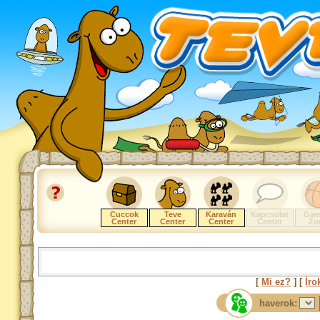
Cuccok
Teve
Karaván
Kapcsolat
Gam
Center
Center
Center
Center
Zo
[
Mi ez?
] [
Íro
haverok: