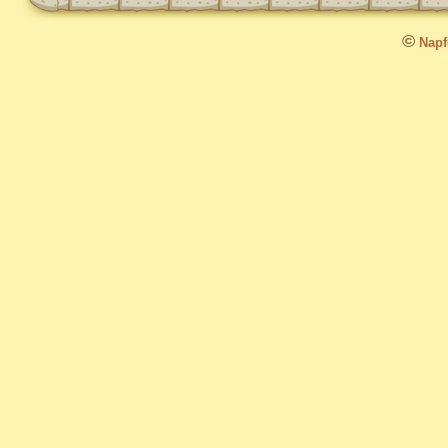
©
Napfo