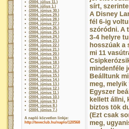
(2004. július 11.)
sírt, szerint
(2004. július 1.)
(2004. június 30.)
A Disney Lan
(2004. június 29.)
(2004. június 28.)
fél 6-ig voltu
(2004. június 27.)
(2004. június 26.)
szóródni. A 
(2004. június 25.)
3-4 helyre t
(2004. június 24.)
(2004. június 23.)
hosszúak a s
(2004. június 22.)
(2004. június 21.)
mi 11 vasútr
(2004. június 20.)
(2004. június 19.)
Csipkerózsi
(2004. június 18.)
(2004. június 17.)
mindenféle j
(2004. június 16.)
Beálltunk m
(2004. június 15.)
(2004. június 14.)
meg, melyik 
(2004. június 13.)
(2004. június 12.)
Egyszer beál
(2004. június 11.)
(2004. június 10.)
kellett állni
(2004. június 9.)
(2004. június 8.)
biztos tök d
(2004. június 7.)
(Ezt csak so
A napló közvetlen linkje:
meg, ugyani
http://teveclub.hu/naplo/120568