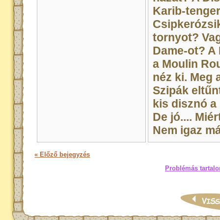
Karib-tenger
Csipkerózsik
tornyot? Vag
Dame-ot? A M
a Moulin Rou
néz ki. Meg a
Szipák eltűnt
kis disznó 
De jó.... Miér
Nem igaz má'
« Előző bejegyzés
Problémás tartalo