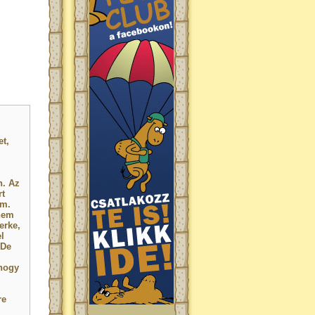
t,
n. Az
rt
om.
nem
erke,
l
 De
ahogy
re