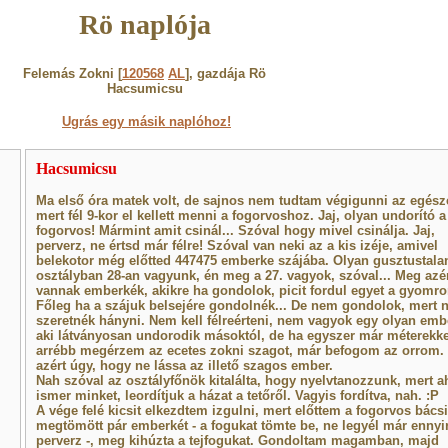
Rö naplója
Felemás Zokni [
120568
AL
], gazdája Rö
Hacsumicsu
Ugrás egy másik naplóhoz!
Hacsumicsu
Ma első óra matek volt, de sajnos nem tudtam végigunni az egésze
mert fél 9-kor el kellett menni a fogorvoshoz. Jaj, olyan undorító a
fogorvos! Mármint amit csinál... Szóval hogy mivel csinálja. Jaj,
perverz, ne értsd már félre! Szóval van neki az a kis izéje, amivel
belekotor még előtted 447475 emberke szájába. Olyan gusztustala
osztályban 28-an vagyunk, én meg a 27. vagyok, szóval... Meg azé
vannak emberkék, akikre ha gondolok, picit fordul egyet a gyomr
Főleg ha a szájuk belsejére gondolnék... De nem gondolok, mert 
szeretnék hányni. Nem kell félreérteni, nem vagyok egy olyan emb
aki látványosan undorodik másoktól, de ha egyszer már méterekke
arrébb megérzem az ecetes zokni szagot, már befogom az orrom.
azért úgy, hogy ne lássa az illető szagos ember.
Nah szóval az osztályfőnök kitalálta, hogy nyelvtanozzunk, mert 
ismer minket, leordítjuk a házat a tetőről. Vagyis fordítva, nah. :P
A vége felé kicsit elkezdtem izgulni, mert előttem a fogorvos bácsi
megtömött pár emberkét - a fogukat tömte be, ne legyél már ennyi
perverz -, meg kihúzta a tejfogukat. Gondoltam magamban, majd