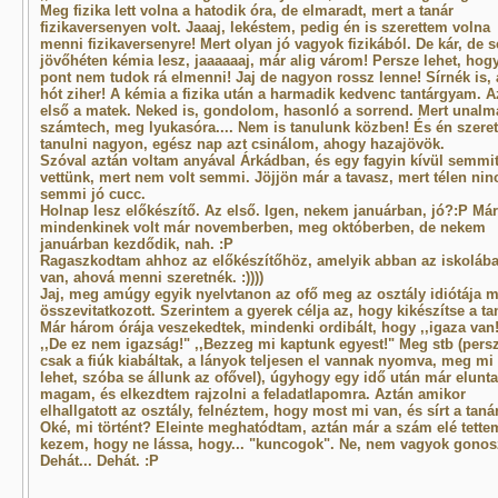
Meg fizika lett volna a hatodik óra, de elmaradt, mert a tanár
fizikaversenyen volt. Jaaaj, lekéstem, pedig én is szerettem volna
menni fizikaversenyre! Mert olyan jó vagyok fizikából. De kár, de s
jövőhéten kémia lesz, jaaaaaaj, már alig várom! Persze lehet, hog
pont nem tudok rá elmenni! Jaj de nagyon rossz lenne! Sírnék is, 
hót ziher! A kémia a fizika után a harmadik kedvenc tantárgyam. A
első a matek. Neked is, gondolom, hasonló a sorrend. Mert unalm
számtech, meg lyukasóra.... Nem is tanulunk közben! És én szere
tanulni nagyon, egész nap azt csinálom, ahogy hazajövök.
Szóval aztán voltam anyával Árkádban, és egy fagyin kívül semmit
vettünk, mert nem volt semmi. Jöjjön már a tavasz, mert télen nin
semmi jó cucc.
Holnap lesz előkészítő. Az első. Igen, nekem januárban, jó?:P Már
mindenkinek volt már novemberben, meg októberben, de nekem
januárban kezdődik, nah. :P
Ragaszkodtam ahhoz az előkészítőhöz, amelyik abban az iskoláb
van, ahová menni szeretnék. :))))
Jaj, meg amúgy egyik nyelvtanon az ofő meg az osztály idiótája m
összevitatkozott. Szerintem a gyerek célja az, hogy kikészítse a tan
Már három órája veszekedtek, mindenki ordibált, hogy ,,igaza van
,,De ez nem igazság!" ,,Bezzeg mi kaptunk egyest!" Meg stb (pers
csak a fiúk kiabáltak, a lányok teljesen el vannak nyomva, meg mi
lehet, szóba se állunk az ofővel), úgyhogy egy idő után már elunt
magam, és elkezdtem rajzolni a feladatlapomra. Aztán amikor
elhallgatott az osztály, felnéztem, hogy most mi van, és sírt a tanár
Oké, mi történt? Eleinte meghatódtam, aztán már a szám elé tette
kezem, hogy ne lássa, hogy... "kuncogok". Ne, nem vagyok gonos
Dehát... Dehát. :P