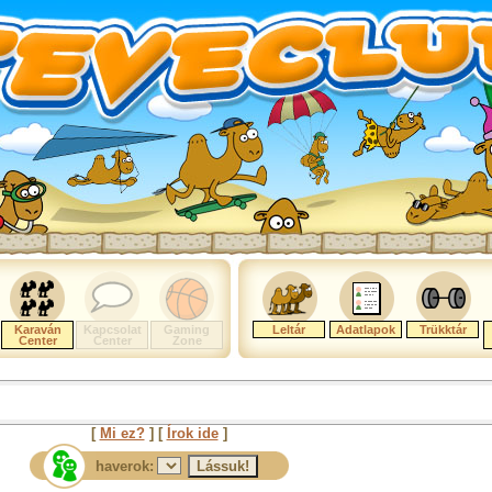
Karaván
Kapcsolat
Gaming
Leltár
Adatlapok
Trükktár
Center
Center
Zone
[
Mi ez?
] [
Írok ide
]
haverok: