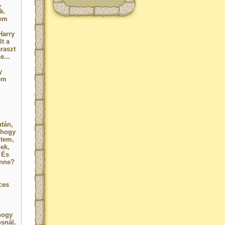
,
k.
nem
Harry
lt a
raszt
e...
y
em
tán,
 hogy
ntem,
nek,
 És
enne?
ces
hogy
osnál.