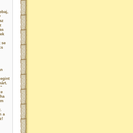
ebaj,
y
az
z
as
tek
 se
cs
an
egint
árt.
!"
ze
 ha
am
.
m a
z!