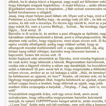
elfutok, ha ki akarja húzni a fogamat, vagy majd azt füllentem neki
hogy hétvégén megyek fogdokihoz - ő majd kihúzza -, aztán elfuto
(Egyébként nekem nincs is fogdokim...) Nah szóval szerencsére 
kellett kirohannom a világból.
Jaaaj, meg olyan helyes pasit láttam ott. Olyan volt a haja, mint a 
Potterben a Lucius Melfoy haja - de amúgy neki jól állt -, és kék vo
szeme, és édi volt a mosolya. És töcsre úgy nézett ki, mint az a pa
(egy másik fiú, nem a Lucius Melfoy)... Szóval... Na mindegy, úgys
Úgyis... Szal ennyi. :D
Barinőm is őt szúrta ki, és amikor a pasi elhagyta az épületet, nag
bánatában nekitámaszkodott a falnak, pont a villanykapcsolóra. N
akartam neki szólni, hogy vigyázzon, mert olyan vicces volt. :D Az
egész osztály elhallgatott, pedig nagy vitában voltak, hogy az
elhangzott mondat mellérendelő volt -e vagy alárendelő. Jaj, alig
bírtam hang nélkül röhögni, barinőm meg vészesen kereste a
kapcsolót. Sztem tök vicces volt. :D
Aztán fogászat után elmentünk az Oázisba, mint mindig fogászat u
de csak azért, hogy lekéssük a kémiát. Megmutattam barinőmnek,
csukja oda a légyevő növény a sálam egy darabkáját, ha hozzáéri
aztán a hátralevő 10 perc avval telt el, hogy megmutatta a többiek
milyen vicces, amikor az az izé bekapja a sálát. ,,Húú, de kemény!
ha beleteszem az ujjamat, mi lesz?" Anyám, ott néztem már, mi l
Úgyhogy megnyugtattam őket, hogyha beleteszik az ujjukat, olyan
erővel csapja össze a leveleit, hogy eltörnek az ujjaik, vagy jobb
esetben lilára szopogatja a karjukat. ,,Tényleg...? Jaaj, nem is, vic
volt!"
Visszaértünk negyedik órára, volt egy uncsi ének, amin avval
szórakoztam, hogy néha-néha megnyomtam barinőm kulcstartó
maciját, és valami CUPPPPPanós hangot adott ki, aztán mondta, 
,,I Love You!" Aztán még volt két nyelvtan, nem volt elég a fogorv