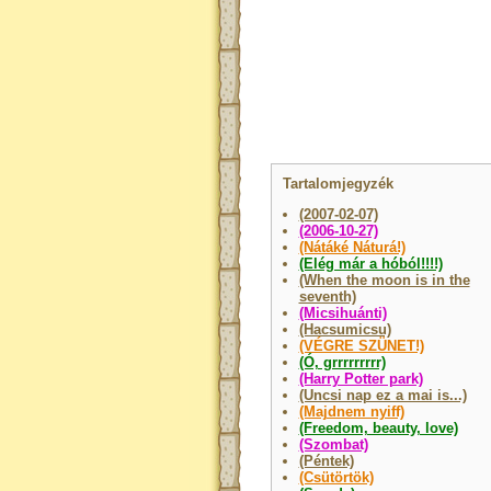
Tartalomjegyzék
(2007-02-07)
(2006-10-27)
(Nátáké Náturá!)
(Elég már a hóból!!!!)
(When the moon is in the
seventh)
(Micsihuánti)
(Hacsumicsu)
(VÉGRE SZÜNET!)
(Ó, grrrrrrrrr)
(Harry Potter park)
(Uncsi nap ez a mai is...)
(Majdnem nyiff)
(Freedom, beauty, love)
(Szombat)
(Péntek)
(Csütörtök)