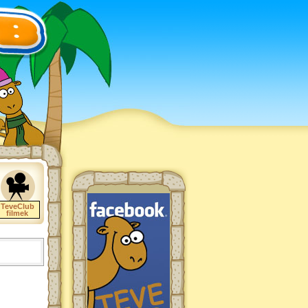
TeveClub
filmek