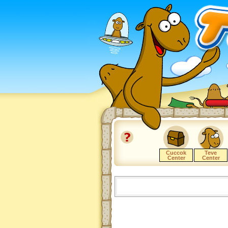
Cuccok
Teve
Center
Center