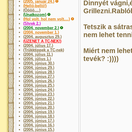
(2005. január 24.)
Dinnyét vágni,é
(Helló-belló!)
Grillezni.Rabló
(Öööö....)
(Unatkozom)
(Hol volt, hol nem volt....)
(Shrek 2.)
Tetszik a sátr
(2004. november 2.)
(2004. november 1.)
nem lehet tenni.
(2004. augusztus 29.)
(ÜZENET A TC-NEK!)
(2004. július 17.)
Miért nem lehe
(Trükktippek a TC-nek)
(2004. július 11.)
tevék? :))))
(2004. július 1.)
(2004. június 30.)
(2004. június 29.)
(2004. június 28.)
(2004. június 27.)
(2004. június 26.)
(2004. június 25.)
(2004. június 24.)
(2004. június 23.)
(2004. június 22.)
(2004. június 21.)
(2004. június 20.)
(2004. június 19.)
(2004. június 18.)
(2004. június 17.)
(2004. június 16.)
(2004. június 15.)