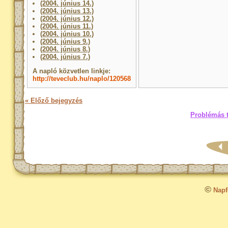
(2004. június 14.)
(2004. június 13.)
(2004. június 12.)
(2004. június 11.)
(2004. június 10.)
(2004. június 9.)
(2004. június 8.)
(2004. június 7.)
A napló közvetlen linkje:
http://teveclub.hu/naplo/120568
« Előző bejegyzés
Problémás t
©
Napfo