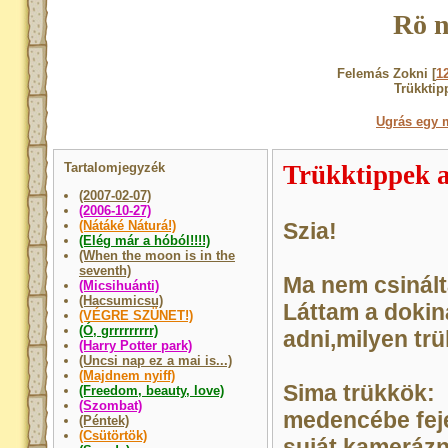
Rö n
Felemás Zokni [
1
Trükktip
Ugrás egy 
Tartalomjegyzék
Trükktippek 
(2007-02-07)
(2006-10-27)
(Nátáké Náturá!)
Szia!
(Elég már a hóból!!!!)
(When the moon is in the
seventh)
Ma nem csinál
(Micsihuánti)
(Hacsumicsu)
Láttam a dokin
(VÉGRE SZÜNET!)
(Ó, grrrrrrrrr)
adni,milyen tr
(Harry Potter park)
(Uncsi nap ez a mai is...)
(Majdnem nyiff)
Sima trükkök:
(Freedom, beauty, love)
(Szombat)
medencébe feje
(Péntek)
(Csütörtök)
suját,kamerázn