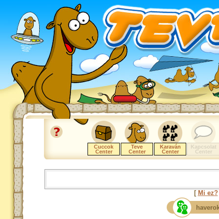
Cuccok
Teve
Karaván
Kapcsolat
Center
Center
Center
Center
[
Mi ez?
haverok