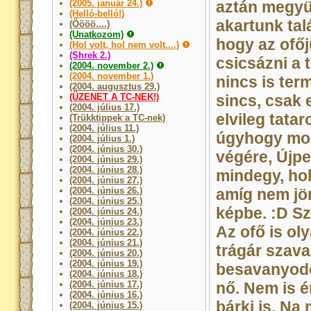
(2005. január 24.)
aztán megyü
(Helló-belló!)
akartunk tal
(Öööö....)
(Unatkozom)
hogy az ofőj
(Hol volt, hol nem volt....)
(Shrek 2.)
csicsázni a 
(2004. november 2.)
(2004. november 1.)
nincs is term
(2004. augusztus 29.)
(ÜZENET A TC-NEK!)
sincs, csak 
(2004. július 17.)
elvileg tatar
(Trükktippek a TC-nek)
(2004. július 11.)
úgyhogy mos
(2004. július 1.)
(2004. június 30.)
végére, Újpe
(2004. június 29.)
(2004. június 28.)
mindegy, hol
(2004. június 27.)
(2004. június 26.)
amíg nem jö
(2004. június 25.)
képbe. :D Sz
(2004. június 24.)
(2004. június 23.)
Az ofő is ol
(2004. június 22.)
(2004. június 21.)
trágár szava
(2004. június 20.)
(2004. június 19.)
besavanyodo
(2004. június 18.)
(2004. június 17.)
nő. Nem is é
(2004. június 16.)
bárki is. Na
(2004. június 15.)