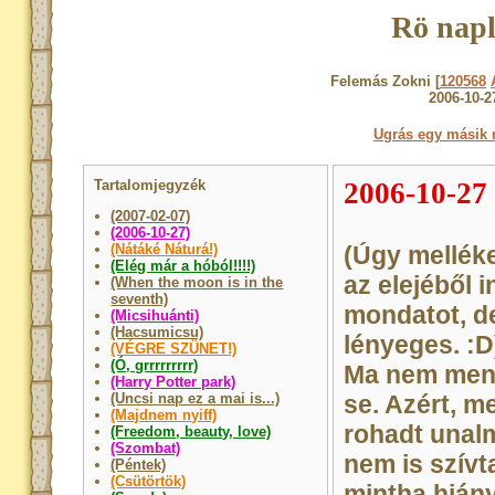
Rö napl
Felemás Zokni [
120568
2006-10-2
Ugrás egy másik 
Tartalomjegyzék
2006-10-27
(2007-02-07)
(2006-10-27)
(Nátáké Náturá!)
(Úgy mellék
(Elég már a hóból!!!!)
az elejéből 
(When the moon is in the
seventh)
mondatot, d
(Micsihuánti)
(Hacsumicsu)
lényeges. :D
(VÉGRE SZÜNET!)
(Ó, grrrrrrrrr)
Ma nem ment
(Harry Potter park)
(Uncsi nap ez a mai is...)
se. Azért, m
(Majdnem nyiff)
rohadt unal
(Freedom, beauty, love)
(Szombat)
nem is szívt
(Péntek)
(Csütörtök)
mintha hián