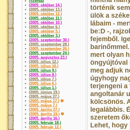
(Szerda)
(2005. október 14.)
történik sem
(2005. október 13.)
(2005. október 12.)
ülök a szék
(2005. október 11.)
lábaim - mer
(2005. október 10.)
(2005. október 6.)
be:D -, rajzo
(2005. október 5.)
(2005. október 3.)
fejemből. Ig
(2005. szeptember 30.)
(2005. szeptember 28.)
barinőmmel. 
(2005. szeptember 26.)
(2005. szeptember 24.)
mert olyan h
(2005. augusztus 23.)
öngyújtóval 
(2005. július 12.)
(2005. július 10.)
meg adjuk ne
(2005. július 9.)
(2005. július 8.)
úgyhogy nagy
(2005. július 7.)
(2005. július 6.)
terjengeni a
(2005. július 1.)
(2005. június 19.)
angoltanár u
(2005. május 27.)
kölcsönös. A
(2005. május 17.)
(2005. május 7.)
legalábbis.
(2005. április 27.)
(2005. április 19.)
szeretem őke
(2005. április 16.)
(2005. február 18.)
Lehet, hogy 
(2005. február 12.)