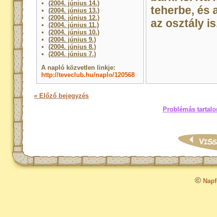
(2004. június 14.)
teherbe, és 
(2004. június 13.)
(2004. június 12.)
az osztály is
(2004. június 11.)
(2004. június 10.)
(2004. június 9.)
(2004. június 8.)
(2004. június 7.)
A napló közvetlen linkje:
http://teveclub.hu/naplo/120568
« Előző bejegyzés
Problémás tartalo
©
Napfo