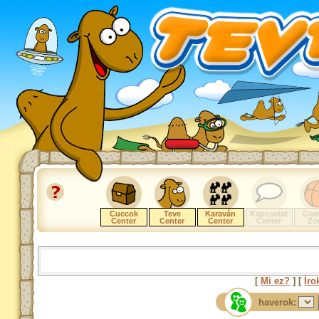
Cuccok
Teve
Karaván
Kapcsolat
Gam
Center
Center
Center
Center
Zo
[
Mi ez?
] [
Íro
haverok: