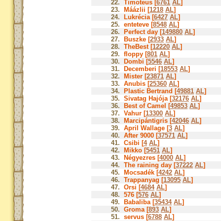
22.
Timoteus [
6761
AL
]
23.
Máázlii [
1218
AL
]
24.
Lukrécia [
6427
AL
]
25.
enteteve [
8548
AL
]
26.
Perfect day [
149880
AL
]
27.
Buszke [
2933
AL
]
28.
TheBest [
12220
AL
]
29.
floppy [
801
AL
]
30.
Dombi [
5546
AL
]
31.
Decemberi [
18553
AL
]
32.
Mister [
23871
AL
]
33.
Anubis [
25360
AL
]
34.
Plastic Bertrand [
49881
AL
]
35.
Sivatag Hajója [
32176
AL
]
36.
Best of Camel [
49853
AL
]
37.
Vahur [
13300
AL
]
38.
Marcipántigris [
42046
AL
]
39.
April Wallage [
3
AL
]
40.
After 9000 [
37571
AL
]
41.
Csibi [
4
AL
]
42.
Mikko [
5451
AL
]
43.
Négyezres [
4000
AL
]
44.
The raining day [
37222
AL
]
45.
Mocsadék [
4242
AL
]
46.
Trappanyag [
13095
AL
]
47.
Orsi [
4684
AL
]
48.
576 [
576
AL
]
49.
Babaliba [
35434
AL
]
50.
Groma [
893
AL
]
51.
servus [
6788
AL
]