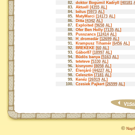
82.
doktor Bogumil Kadryll [
40181
83.
Aktuell [
4355
AL
]
84.
bélus [
5973
AL
]
85.
MatyMarci [
14173
AL
]
86.
Ditta [
4342
AL
]
87.
Exploited [
9658
AL
]
88.
Ofer Ben Holly [
7135
AL
]
89.
Pusszancs [
12414
AL
]
90.
H_dromedár [
12699
AL
]
91.
Krampusz Tihamér [
6456
AL
]
92.
BREKEKE [
60
AL
]
93.
Gábor87 [
18997
AL
]
94.
Büdös banya [
5163
AL
]
95.
teteteve [
5330
AL
]
96.
kisnyomi [
8058
AL
]
97.
Élenjáró [
44227
AL
]
98.
Celesztin [
7181
AL
]
99.
Kenéz [
26919
AL
]
100.
Czesiek Pajkert [
26599
AL
]
©
Napfo