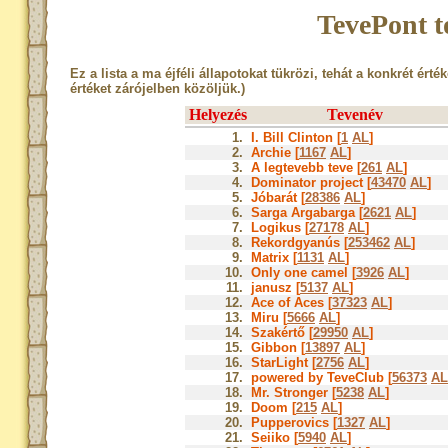
TevePont t
Ez a lista a ma éjféli állapotokat tükrözi, tehát a konkrét érté
értéket zárójelben közöljük.)
Helyezés
Tevenév
1.
I. Bill Clinton [
1
AL
]
2.
Archie [
1167
AL
]
3.
A legtevebb teve [
261
AL
]
4.
Dominator project [
43470
AL
]
5.
Jóbarát [
28386
AL
]
6.
Sarga Argabarga [
2621
AL
]
7.
Logikus [
27178
AL
]
8.
Rekordgyanús [
253462
AL
]
9.
Matrix [
1131
AL
]
10.
Only one camel [
3926
AL
]
11.
janusz [
5137
AL
]
12.
Ace of Aces [
37323
AL
]
13.
Miru [
5666
AL
]
14.
Szakértő [
29950
AL
]
15.
Gibbon [
13897
AL
]
16.
StarLight [
2756
AL
]
17.
powered by TeveClub [
56373
AL
18.
Mr. Stronger [
5238
AL
]
19.
Doom [
215
AL
]
20.
Pupperovics [
1327
AL
]
21.
Seiiko [
5940
AL
]