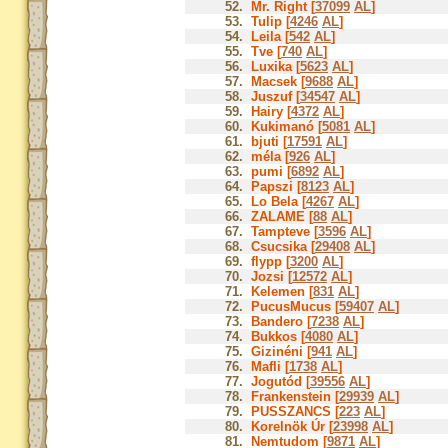
52.
Mr. Right [
37099
AL
]
53.
Tulip [
4246
AL
]
54.
Leila [
542
AL
]
55.
Tve [
740
AL
]
56.
Luxika [
5623
AL
]
57.
Macsek [
9688
AL
]
58.
Juszuf [
34547
AL
]
59.
Hairy [
4372
AL
]
60.
Kukimanó [
5081
AL
]
61.
bjuti [
17591
AL
]
62.
méla [
926
AL
]
63.
pumi [
6892
AL
]
64.
Papszi [
8123
AL
]
65.
Lo Bela [
4267
AL
]
66.
ZALAME [
88
AL
]
67.
Tampteve [
3596
AL
]
68.
Csucsika [
29408
AL
]
69.
flypp [
3200
AL
]
70.
Jozsi [
12572
AL
]
71.
Kelemen [
831
AL
]
72.
PucusMucus [
59407
AL
]
73.
Bandero [
7238
AL
]
74.
Bukkos [
4080
AL
]
75.
Gizinéni [
941
AL
]
76.
Mafli [
1738
AL
]
77.
Jogutód [
39556
AL
]
78.
Frankenstein [
29939
AL
]
79.
PUSSZANCS [
223
AL
]
80.
Korelnök Úr [
23998
AL
]
81.
Nemtudom [
9871
AL
]