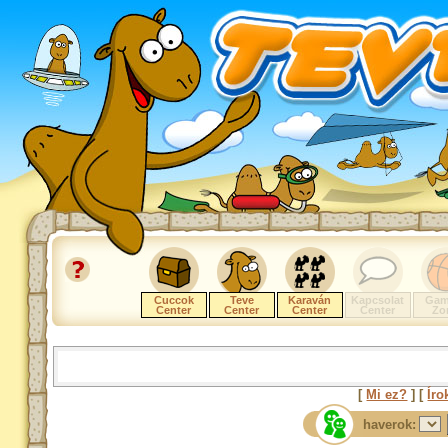
Cuccok
Teve
Karaván
Kapcsolat
Gam
Center
Center
Center
Center
Zo
[
Mi ez?
] [
Íro
haverok: