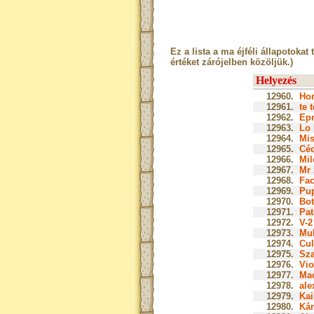
Ez a lista a ma éjféli állapotokat 
értéket zárójelben közöljük.)
Helyezés
12960.
Hom
12961.
te 
12962.
Epr
12963.
Lo 
12964.
Mis
12965.
Céd
12966.
Mil
12967.
Mr 
12968.
Fac
12969.
Pup
12970.
Bot
12971.
Pat
12972.
V-2
12973.
Muk
12974.
Cul
12975.
Sza
12976.
Vio
12977.
Mac
12978.
ale
12979.
Kai
12980.
Kár