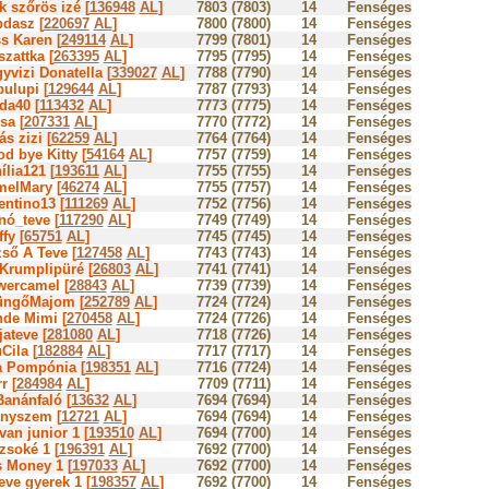
k szőrös izé [
136948
AL
]
7803 (7803)
14
Fenséges
dasz [
220697
AL
]
7800 (7800)
14
Fenséges
s Karen [
249114
AL
]
7799 (7801)
14
Fenséges
zattka [
263395
AL
]
7795 (7795)
14
Fenséges
yvizi Donatella [
339027
AL
]
7788 (7790)
14
Fenséges
ulupi [
129644
AL
]
7787 (7793)
14
Fenséges
da40 [
113432
AL
]
7773 (7775)
14
Fenséges
sa [
207331
AL
]
7770 (7772)
14
Fenséges
ás zizi [
62259
AL
]
7764 (7764)
14
Fenséges
d bye Kitty [
54164
AL
]
7757 (7759)
14
Fenséges
ília121 [
193611
AL
]
7755 (7755)
14
Fenséges
elMary [
46274
AL
]
7755 (7757)
14
Fenséges
entino13 [
111269
AL
]
7752 (7756)
14
Fenséges
ó_teve [
117290
AL
]
7749 (7749)
14
Fenséges
fy [
65751
AL
]
7745 (7745)
14
Fenséges
ső A Teve [
127458
AL
]
7743 (7743)
14
Fenséges
Krumplipüré [
26803
AL
]
7741 (7741)
14
Fenséges
ercamel [
28843
AL
]
7739 (7739)
14
Fenséges
üngőMajom [
252789
AL
]
7724 (7724)
14
Fenséges
de Mimi [
270458
AL
]
7724 (7726)
14
Fenséges
ateve [
281080
AL
]
7718 (7726)
14
Fenséges
Cila [
182884
AL
]
7717 (7717)
14
Fenséges
 Pompónia [
198351
AL
]
7716 (7724)
14
Fenséges
r [
284984
AL
]
7709 (7711)
14
Fenséges
anánfaló [
13632
AL
]
7694 (7694)
14
Fenséges
nyszem [
12721
AL
]
7694 (7694)
14
Fenséges
van junior 1 [
193510
AL
]
7694 (7700)
14
Fenséges
zsoké 1 [
196391
AL
]
7692 (7700)
14
Fenséges
 Money 1 [
197033
AL
]
7692 (7700)
14
Fenséges
teve gyerek 1 [
198357
AL
]
7692 (7700)
14
Fenséges