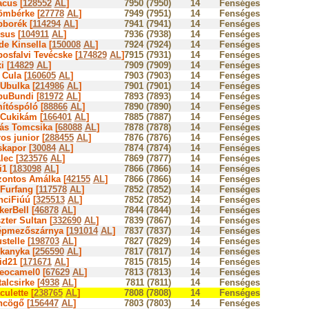
cus [
128552
AL
]
7950 (7950)
14
Fenséges
ömbérke [
27778
AL
]
7949 (7951)
14
Fenséges
borék [
114294
AL
]
7941 (7941)
14
Fenséges
sus [
104911
AL
]
7936 (7938)
14
Fenséges
e Kinsella [
150008
AL
]
7924 (7924)
14
Fenséges
osfalvi Tevécske [
174829
AL
]
7915 (7931)
14
Fenséges
i [
14829
AL
]
7909 (7909)
14
Fenséges
Cula [
160605
AL
]
7903 (7903)
14
Fenséges
 Ubulka [
214986
AL
]
7901 (7901)
14
Fenséges
uBundi [
81972
AL
]
7893 (7893)
14
Fenséges
ítóspóló [
88866
AL
]
7890 (7890)
14
Fenséges
 Cukikám [
166401
AL
]
7885 (7887)
14
Fenséges
ás Tomcsika [
68088
AL
]
7878 (7878)
14
Fenséges
os junior [
288455
AL
]
7876 (7876)
14
Fenséges
kapor [
30084
AL
]
7874 (7874)
14
Fenséges
lec [
323576
AL
]
7869 (7877)
14
Fenséges
i1 [
183098
AL
]
7866 (7866)
14
Fenséges
ontos Amálka [
42155
AL
]
7866 (7866)
14
Fenséges
 Furfang [
117578
AL
]
7852 (7852)
14
Fenséges
ciFiúú [
325513
AL
]
7852 (7852)
14
Fenséges
kerBell [
46878
AL
]
7844 (7844)
14
Fenséges
zter Sultan [
332690
AL
]
7839 (7867)
14
Fenséges
pmezőszárnya [
191014
AL
]
7837 (7837)
14
Fenséges
stelle [
198703
AL
]
7827 (7829)
14
Fenséges
kanyka [
256590
AL
]
7817 (7817)
14
Fenséges
id21 [
171671
AL
]
7815 (7815)
14
Fenséges
eocamel0 [
67629
AL
]
7813 (7813)
14
Fenséges
alcsirke [
4938
AL
]
7811 (7811)
14
Fenséges
culette [
238765
AL
]
7808 (7808)
14
Fenséges
cögő [
156447
AL
]
7803 (7803)
14
Fenséges