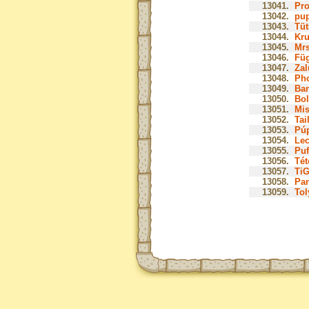
13041.
Pro
13042.
pup
13043.
Tüt
13044.
Kru
13045.
Mrs
13046.
Füg
13047.
Zal
13048.
Pho
13049.
Bar
13050.
Bol
13051.
Mis
13052.
Tail
13053.
Púp
13054.
Le
13055.
Puf
13056.
Tét
13057.
TiG
13058.
Pan
13059.
Tol