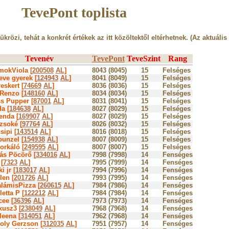
TevePont toplista
tükrözi, tehát a konkrét értékek az itt közöltektől eltérhetnek. (Az aktuális
Tevenév
TevePont
TeveSzint
Rang
okViola [
200508
AL
]
8043 (8045)
15
Felséges
teve gyerek [
124943
AL
]
8041 (8049)
15
Felséges
eskert [
74669
AL
]
8036 (8036)
15
Felséges
Renzo [
148160
AL
]
8034 (8034)
15
Felséges
s Pupper [
87001
AL
]
8031 (8041)
15
Felséges
a [
184638
AL
]
8027 (8029)
15
Felséges
enda [
169907
AL
]
8027 (8029)
15
Felséges
zsoké [
97764
AL
]
8026 (8032)
15
Felséges
sipi [
143514
AL
]
8016 (8018)
15
Felséges
unzel [
154938
AL
]
8007 (8009)
15
Felséges
orkáló [
249595
AL
]
8007 (8007)
15
Felséges
ás Pöcörő [
334016
AL
]
7998 (7998)
14
Fenséges
 [
7323
AL
]
7995 (7999)
14
Fenséges
i jr [
183017
AL
]
7994 (7996)
14
Fenséges
len [
201726
AL
]
7993 (7995)
14
Fenséges
lámisPizza [
260615
AL
]
7984 (7986)
14
Fenséges
letta P [
122212
AL
]
7984 (7984)
14
Fenséges
ee [
36396
AL
]
7973 (7973)
14
Fenséges
xusz3 [
238049
AL
]
7968 (7968)
14
Fenséges
leena [
314051
AL
]
7962 (7968)
14
Fenséges
oly Gerzson [
312035
AL
]
7951 (7957)
14
Fenséges