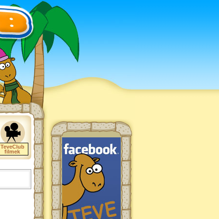
TeveClub
filmek