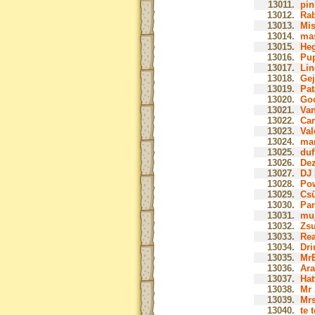
13011.
pin
13012.
Rab
13013.
Mis
13014.
mas
13015.
Heg
13016.
Pup
13017.
Lin
13018.
Gej
13019.
Pat
13020.
Goo
13021.
Van
13022.
Cam
13023.
Val
13024.
man
13025.
duff
13026.
Dez
13027.
DJ 
13028.
Pow
13029.
Cs
13030.
Pan
13031.
muj
13032.
Zsu
13033.
Rea
13034.
Drir
13035.
MrB
13036.
Ara
13037.
Hat
13038.
Mr 
13039.
Mrs
13040.
te 