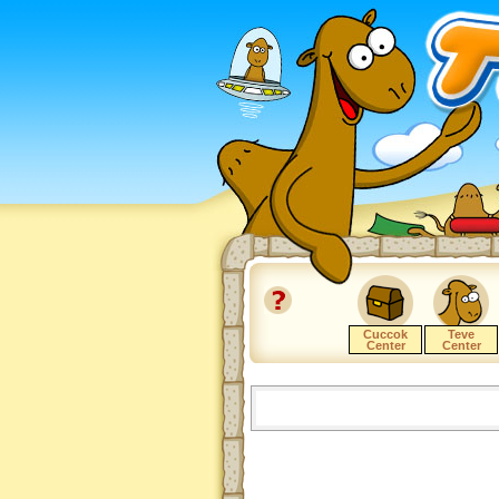
Cuccok
Teve
Center
Center