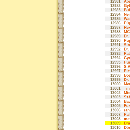
12981.
Aba
12982.
Gy
12983.
Bub
12984.
Ner
12985.
Wad
12986.
Púp
12987.
Rex
12988.
MC 
12989.
Dr.
12990.
Pup
12991.
Sim
12992.
Dr.
12993.
Pat
12994.
Gyr
12995.
Pus
12996.
S.A
12997.
Pic
12998.
Boz
12999.
Dr.
13000.
Men
13001.
Tin
13002.
Mis
13003.
Szé
13004.
Bau
13005.
Fur
13006.
rah
13007.
Pal
13008.
met
13009.
Dra
13010.
Dön