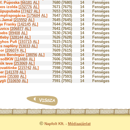
f. Puposka [
66181
AL
]
7680 (7680)
14
Fenséges
os izolda [
152776
AL
]
7671 (7675)
14
Fenséges
üpupubaba [
77427
AL
]
7653 (7653)
14
Fenséges
mplispogácsa [
175604
AL
]
7647 (7653)
14
Fenséges
.Jamal [
215552
AL
]
7645 (7645)
14
Fenséges
e Franky [
142145
AL
]
7644 (7646)
14
Fenséges
uvics [
206877
AL
]
7641 (7641)
14
Fenséges
ebs [
89408
AL
]
7630 (7634)
14
Fenséges
tleby [
328144
AL
]
7626 (7628)
14
Fenséges
yhos Pufi [
193715
AL
]
7615 (7615)
14
Fenséges
s napfény [
53033
AL
]
7612 (7614)
14
Fenséges
or [
206074
AL
]
7609 (7615)
14
Fenséges
os Bendegúz [
38056
AL
]
7608 (7608)
14
Fenséges
csoBKW [
114484
AL
]
7606 (7608)
14
Fenséges
ók teve [
253069
AL
]
7599 (7601)
14
Fenséges
ovatitinke [
215742
AL
]
7598 (7598)
14
Fenséges
er [
141378
AL
]
7594 (7600)
14
Fenséges
nié [
35300
AL
]
7593 (7593)
14
Fenséges
ygli [
310650
AL
]
7591 (7591)
14
Fenséges
©
Napfolt Kft.
-
Médiaajánlat