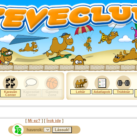
Karaván
Kapcsolat
Gaming
Leltár
Adatlapok
Trükktár
Center
Center
Zone
[
Mi ez?
] [
Írok ide
]
haverok: