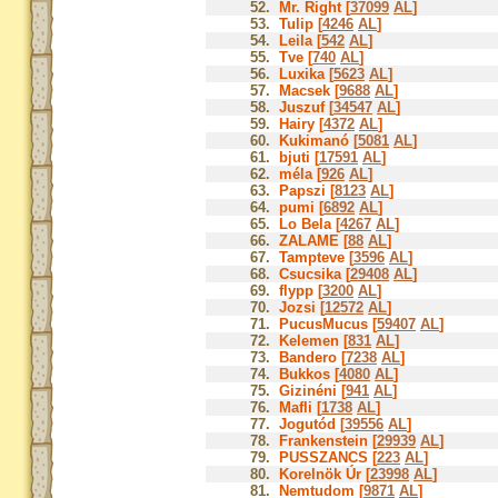
52.
Mr. Right [
37099
AL
]
53.
Tulip [
4246
AL
]
54.
Leila [
542
AL
]
55.
Tve [
740
AL
]
56.
Luxika [
5623
AL
]
57.
Macsek [
9688
AL
]
58.
Juszuf [
34547
AL
]
59.
Hairy [
4372
AL
]
60.
Kukimanó [
5081
AL
]
61.
bjuti [
17591
AL
]
62.
méla [
926
AL
]
63.
Papszi [
8123
AL
]
64.
pumi [
6892
AL
]
65.
Lo Bela [
4267
AL
]
66.
ZALAME [
88
AL
]
67.
Tampteve [
3596
AL
]
68.
Csucsika [
29408
AL
]
69.
flypp [
3200
AL
]
70.
Jozsi [
12572
AL
]
71.
PucusMucus [
59407
AL
]
72.
Kelemen [
831
AL
]
73.
Bandero [
7238
AL
]
74.
Bukkos [
4080
AL
]
75.
Gizinéni [
941
AL
]
76.
Mafli [
1738
AL
]
77.
Jogutód [
39556
AL
]
78.
Frankenstein [
29939
AL
]
79.
PUSSZANCS [
223
AL
]
80.
Korelnök Úr [
23998
AL
]
81.
Nemtudom [
9871
AL
]