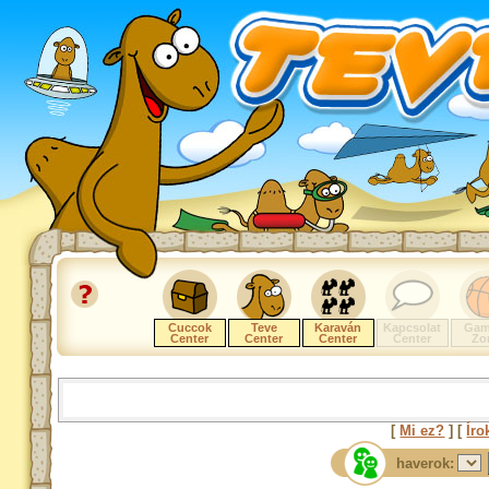
Cuccok
Teve
Karaván
Kapcsolat
Gam
Center
Center
Center
Center
Zo
[
Mi ez?
] [
Íro
haverok: