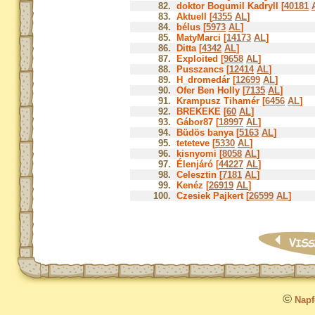
82.
doktor Bogumil Kadryll [
40181
83.
Aktuell [
4355
AL
]
84.
bélus [
5973
AL
]
85.
MatyMarci [
14173
AL
]
86.
Ditta [
4342
AL
]
87.
Exploited [
9658
AL
]
88.
Pusszancs [
12414
AL
]
89.
H_dromedár [
12699
AL
]
90.
Ofer Ben Holly [
7135
AL
]
91.
Krampusz Tihamér [
6456
AL
]
92.
BREKEKE [
60
AL
]
93.
Gábor87 [
18997
AL
]
94.
Büdös banya [
5163
AL
]
95.
teteteve [
5330
AL
]
96.
kisnyomi [
8058
AL
]
97.
Élenjáró [
44227
AL
]
98.
Celesztin [
7181
AL
]
99.
Kenéz [
26919
AL
]
100.
Czesiek Pajkert [
26599
AL
]
©
Napfo