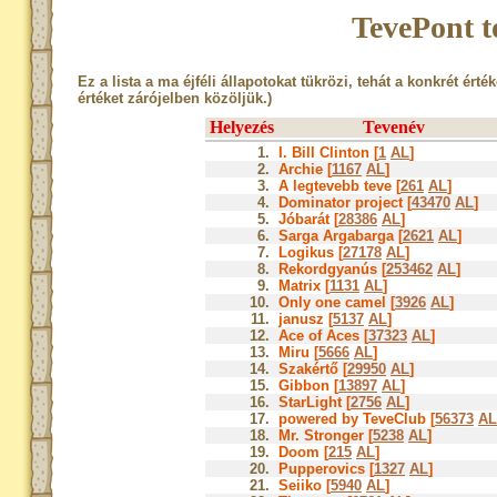
TevePont t
Ez a lista a ma éjféli állapotokat tükrözi, tehát a konkrét érté
értéket zárójelben közöljük.)
Helyezés
Tevenév
1.
I. Bill Clinton [
1
AL
]
2.
Archie [
1167
AL
]
3.
A legtevebb teve [
261
AL
]
4.
Dominator project [
43470
AL
]
5.
Jóbarát [
28386
AL
]
6.
Sarga Argabarga [
2621
AL
]
7.
Logikus [
27178
AL
]
8.
Rekordgyanús [
253462
AL
]
9.
Matrix [
1131
AL
]
10.
Only one camel [
3926
AL
]
11.
janusz [
5137
AL
]
12.
Ace of Aces [
37323
AL
]
13.
Miru [
5666
AL
]
14.
Szakértő [
29950
AL
]
15.
Gibbon [
13897
AL
]
16.
StarLight [
2756
AL
]
17.
powered by TeveClub [
56373
AL
18.
Mr. Stronger [
5238
AL
]
19.
Doom [
215
AL
]
20.
Pupperovics [
1327
AL
]
21.
Seiiko [
5940
AL
]