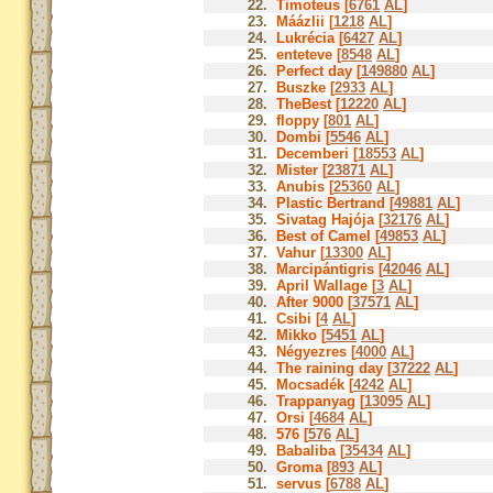
22.
Timoteus [
6761
AL
]
23.
Máázlii [
1218
AL
]
24.
Lukrécia [
6427
AL
]
25.
enteteve [
8548
AL
]
26.
Perfect day [
149880
AL
]
27.
Buszke [
2933
AL
]
28.
TheBest [
12220
AL
]
29.
floppy [
801
AL
]
30.
Dombi [
5546
AL
]
31.
Decemberi [
18553
AL
]
32.
Mister [
23871
AL
]
33.
Anubis [
25360
AL
]
34.
Plastic Bertrand [
49881
AL
]
35.
Sivatag Hajója [
32176
AL
]
36.
Best of Camel [
49853
AL
]
37.
Vahur [
13300
AL
]
38.
Marcipántigris [
42046
AL
]
39.
April Wallage [
3
AL
]
40.
After 9000 [
37571
AL
]
41.
Csibi [
4
AL
]
42.
Mikko [
5451
AL
]
43.
Négyezres [
4000
AL
]
44.
The raining day [
37222
AL
]
45.
Mocsadék [
4242
AL
]
46.
Trappanyag [
13095
AL
]
47.
Orsi [
4684
AL
]
48.
576 [
576
AL
]
49.
Babaliba [
35434
AL
]
50.
Groma [
893
AL
]
51.
servus [
6788
AL
]