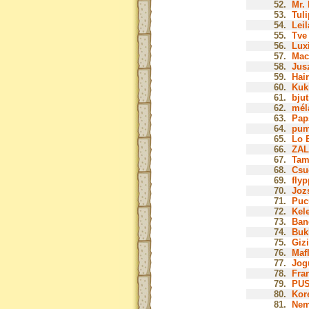
52.
Mr. 
53.
Tuli
54.
Leil
55.
Tve 
56.
Luxi
57.
Mac
58.
Jusz
59.
Hair
60.
Kuk
61.
bjut
62.
mél
63.
Paps
64.
pum
65.
Lo B
66.
ZAL
67.
Tam
68.
Csu
69.
flyp
70.
Jozs
71.
Puc
72.
Kel
73.
Ban
74.
Buk
75.
Gizi
76.
Mafl
77.
Jog
78.
Fra
79.
PUS
80.
Kor
81.
Nem