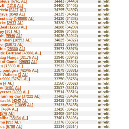
oteus [
6761
AL
]
34443 (34443)
mirelit
lii [
1218
AL
]
34400 (34402)
mirelit
écia [
6427
AL
]
34395 (34397)
mirelit
teve [
8548
AL
]
34339 (34341)
mirelit
ect day [
149880
AL
]
34330 (34332)
mirelit
zke [
2933
AL
]
34320 (34320)
mirelit
Best [
12220
AL
]
34288 (34290)
mirelit
py [
801
AL
]
34086 (34088)
mirelit
bi [
5546
AL
]
34036 (34042)
mirelit
emberi [
18553
AL
]
34025 (34027)
mirelit
er [
23871
AL
]
33991 (33993)
mirelit
bis [
25360
AL
]
33973 (33975)
mirelit
tic Bertrand [
49881
AL
]
33958 (33960)
mirelit
tag Hajója [
32176
AL
]
33940 (33942)
mirelit
t of Camel [
49853
AL
]
33939 (33941)
mirelit
ur [
13300
AL
]
33922 (33922)
mirelit
ipántigris [
42046
AL
]
33879 (33881)
mirelit
l Wallage [
3
AL
]
33869 (33869)
mirelit
r 9000 [
37571
AL
]
33756 (33758)
mirelit
i [
4
AL
]
33560 (33562)
mirelit
ko [
5451
AL
]
33517 (33517)
mirelit
yezres [
4000
AL
]
33514 (33516)
mirelit
raining day [
37222
AL
]
33482 (33484)
mirelit
sadék [
4242
AL
]
33439 (33471)
mirelit
ppanyag [
13095
AL
]
33433 (33435)
mirelit
 [
4684
AL
]
33426 (33426)
mirelit
[
576
AL
]
33408 (33410)
mirelit
liba [
35434
AL
]
33401 (33403)
mirelit
ma [
893
AL
]
33376 (33376)
mirelit
us [
6788
AL
]
33314 (33314)
mirelit