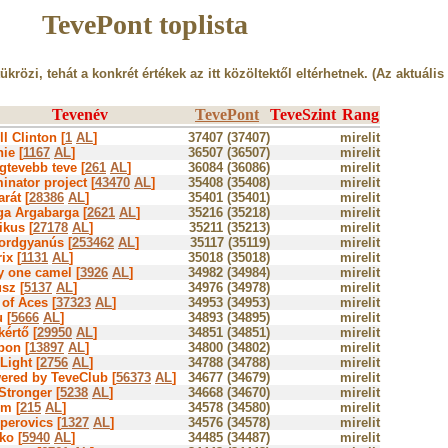
TevePont toplista
tükrözi, tehát a konkrét értékek az itt közöltektől eltérhetnek. (Az aktuális
Tevenév
TevePont
TeveSzint
Rang
ill Clinton [
1
AL
]
37407 (37407)
mirelit
ie [
1167
AL
]
36507 (36507)
mirelit
gtevebb teve [
261
AL
]
36084 (36086)
mirelit
inator project [
43470
AL
]
35408 (35408)
mirelit
rát [
28386
AL
]
35401 (35401)
mirelit
ga Argabarga [
2621
AL
]
35216 (35218)
mirelit
ikus [
27178
AL
]
35211 (35213)
mirelit
ordgyanús [
253462
AL
]
35117 (35119)
mirelit
ix [
1131
AL
]
35018 (35018)
mirelit
y one camel [
3926
AL
]
34982 (34984)
mirelit
sz [
5137
AL
]
34976 (34978)
mirelit
of Aces [
37323
AL
]
34953 (34953)
mirelit
 [
5666
AL
]
34893 (34895)
mirelit
értő [
29950
AL
]
34851 (34851)
mirelit
bon [
13897
AL
]
34800 (34802)
mirelit
Light [
2756
AL
]
34788 (34788)
mirelit
ered by TeveClub [
56373
AL
]
34677 (34679)
mirelit
Stronger [
5238
AL
]
34668 (34670)
mirelit
m [
215
AL
]
34578 (34580)
mirelit
perovics [
1327
AL
]
34576 (34578)
mirelit
ko [
5940
AL
]
34485 (34487)
mirelit