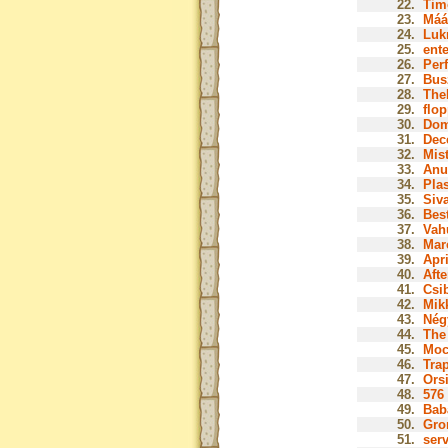
22.
Tim
23.
Mááz
24.
Lukr
25.
ente
26.
Perf
27.
Bus
28.
The
29.
flop
30.
Dom
31.
Dec
32.
Mist
33.
Anu
34.
Plas
35.
Siva
36.
Bes
37.
Vah
38.
Marc
39.
Apri
40.
Afte
41.
Csib
42.
Mik
43.
Nég
44.
The 
45.
Moc
46.
Tra
47.
Orsi
48.
576 
49.
Baba
50.
Gro
51.
serv