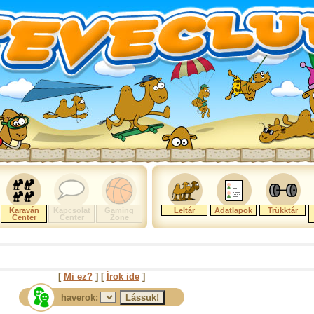
Karaván
Kapcsolat
Gaming
Leltár
Adatlapok
Trükktár
Center
Center
Zone
[
Mi ez?
] [
Írok ide
]
haverok: