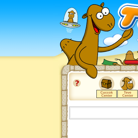
Cuccok
Teve
Center
Center