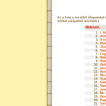
Ez a lista a ma éjféli állapotokat 
értéket zárójelben közöljük.)
Helyezés
1.
I. B
2.
Arch
3.
A le
4.
Dom
5.
Jóba
6.
Sar
7.
Log
8.
Rek
9.
Matr
10.
Onl
11.
janu
12.
Ace 
13.
Miru
14.
Szak
15.
Gib
16.
Star
17.
pow
18.
Mr. 
19.
Doo
20.
Pup
21.
Seii