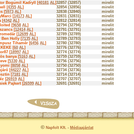
tor Bogumil Kadryll [
40181
AL
]
32857 (32857)
mirelit
ell [
4355
AL
]
32854 (32856)
mirelit
s [
5973
AL
]
32838 (32840)
mirelit
yMarci [
14173
AL
]
32831 (32831)
mirelit
a [
4342
AL
]
32812 (32814)
mirelit
oited [
9658
AL
]
32794 (32794)
mirelit
szancs [
12414
AL
]
32791 (32791)
mirelit
romedár [
12699
AL
]
32789 (32789)
mirelit
 Ben Holly [
7135
AL
]
32789 (32793)
mirelit
mpusz Tihamér [
6456
AL
]
32780 (32780)
mirelit
KEKE [
60
AL
]
32776 (32776)
mirelit
or87 [
18997
AL
]
32774 (32774)
mirelit
ös banya [
5163
AL
]
32759 (32759)
mirelit
teve [
5330
AL
]
32756 (32756)
mirelit
nyomi [
8058
AL
]
32750 (32750)
mirelit
járó [
44227
AL
]
32734 (32736)
mirelit
sztin [
7181
AL
]
32714 (32714)
mirelit
éz [
26919
AL
]
32707 (32707)
mirelit
iek Pajkert [
26599
AL
]
32691 (32691)
mirelit
©
Napfolt Kft.
-
Médiaajánlat