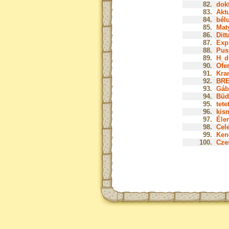
82.
dok
83.
Aktu
84.
bélu
85.
Mat
86.
Ditt
87.
Expl
88.
Pus
89.
H_d
90.
Ofer
91.
Kra
92.
BRE
93.
Gáb
94.
Büd
95.
tete
96.
kis
97.
Élen
98.
Cele
99.
Ken
100.
Czes