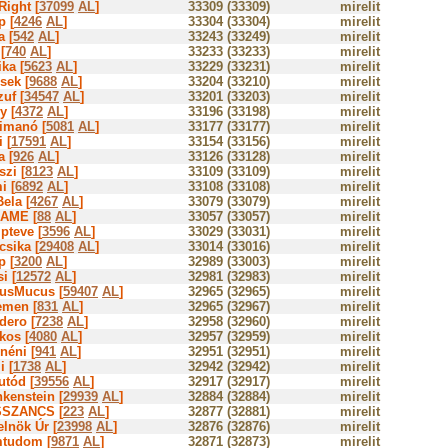
Right [
37099
AL
]
33309 (33309)
mirelit
p [
4246
AL
]
33304 (33304)
mirelit
a [
542
AL
]
33243 (33249)
mirelit
[
740
AL
]
33233 (33233)
mirelit
ka [
5623
AL
]
33229 (33231)
mirelit
sek [
9688
AL
]
33204 (33210)
mirelit
uf [
34547
AL
]
33201 (33203)
mirelit
y [
4372
AL
]
33196 (33198)
mirelit
imanó [
5081
AL
]
33177 (33177)
mirelit
i [
17591
AL
]
33154 (33156)
mirelit
a [
926
AL
]
33126 (33128)
mirelit
zi [
8123
AL
]
33109 (33109)
mirelit
i [
6892
AL
]
33108 (33108)
mirelit
ela [
4267
AL
]
33079 (33079)
mirelit
AME [
88
AL
]
33057 (33057)
mirelit
pteve [
3596
AL
]
33029 (33031)
mirelit
csika [
29408
AL
]
33014 (33016)
mirelit
p [
3200
AL
]
32989 (33003)
mirelit
i [
12572
AL
]
32981 (32983)
mirelit
usMucus [
59407
AL
]
32965 (32965)
mirelit
emen [
831
AL
]
32965 (32967)
mirelit
dero [
7238
AL
]
32958 (32960)
mirelit
kos [
4080
AL
]
32957 (32959)
mirelit
néni [
941
AL
]
32951 (32951)
mirelit
i [
1738
AL
]
32942 (32942)
mirelit
utód [
39556
AL
]
32917 (32917)
mirelit
nkenstein [
29939
AL
]
32884 (32884)
mirelit
SZANCS [
223
AL
]
32877 (32881)
mirelit
elnök Úr [
23998
AL
]
32876 (32876)
mirelit
tudom [
9871
AL
]
32871 (32873)
mirelit