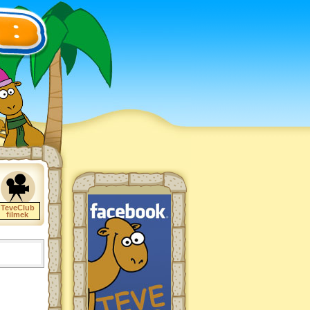
TeveClub
filmek