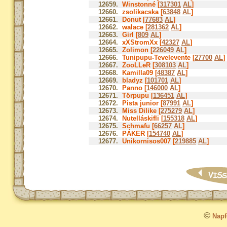
12659.
Winstonné [
317301
AL
]
12660.
zsolikacska [
63848
AL
]
12661.
Donut [
77683
AL
]
12662.
walace [
281362
AL
]
12663.
Girl [
809
AL
]
12664.
xXStromXx [
42327
AL
]
12665.
Zolimon [
226049
AL
]
12666.
Tunipupu-Tevelevente [
27700
AL
]
12667.
ZooLLeR [
308103
AL
]
12668.
Kamilla09 [
48387
AL
]
12669.
bladyz [
101701
AL
]
12670.
Panno [
146000
AL
]
12671.
Törpupu [
136451
AL
]
12672.
Pista junior [
87991
AL
]
12673.
Miss Dilike [
275279
AL
]
12674.
Nutelláskifli [
155318
AL
]
12675.
Schmafu [
66257
AL
]
12676.
PÁKER [
154740
AL
]
12677.
Unikornisos007 [
219885
AL
]
©
Napfo