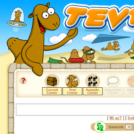
Cuccok
Teve
Karaván
Kapcsolat
Gam
Center
Center
Center
Center
Zo
[
Mi ez?
] [
Íro
haverok: