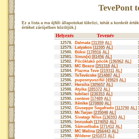
TevePont t
Ez a lista a ma éjféli állapotokat tükrözi, tehát a konkrét érté
értéket zárójelben közöljük.)
Helyezés
Tevenév
12578.
Dalmata [
31359
AL
]
12579.
Latyakos [
11595
AL
]
12580.
Büksi [
178916
AL
]
12581.
Sinus(x) [
81456
AL
]
12582.
Pöcöklakó pöcök [
196962
AL
]
12583.
MC Bosco [
251318
AL
]
12584.
Plazma Teve [
219311
AL
]
12585.
TeTevécske [
214887
AL
]
12586.
puposnyuszifül [
49824
AL
]
12587.
Hersilia [
305657
AL
]
12588.
Atyika [
285372
AL
]
12589.
tubilaci [
230353
AL
]
12590.
zenteve [
17489
AL
]
12591.
Xénike [
270800
AL
]
12592.
Giuseppe Segafredo [
113790
AL
]
12593.
Mr.Tarjan [
235048
AL
]
12594.
Sivatagi Nílus [
136593
AL
]
12595.
Imruskah [
174052
AL
]
12596.
Sámuelbaba [
271412
AL
]
12597.
MC Melina [
266443
AL
]
12598.
Wilderer [
241073
AL
]