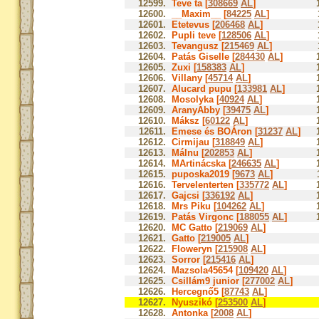
12599.
Teve ta [
308669
AL
]
12600.
__Maxim__ [
84225
AL
]
12601.
Etetevus [
206468
AL
]
12602.
Pupli teve [
128506
AL
]
12603.
Tevangusz [
215469
AL
]
12604.
Patás Giselle [
284430
AL
]
12605.
Zuxi [
158383
AL
]
12606.
Villany [
45714
AL
]
12607.
Alucard pupu [
133981
AL
]
12608.
Mosolyka [
40924
AL
]
12609.
AranyAbby [
39475
AL
]
12610.
Máksz [
60122
AL
]
12611.
Emese és BOÁron [
31237
AL
]
12612.
Cirmijau [
318849
AL
]
12613.
Málnu [
202853
AL
]
12614.
MArtinácska [
246635
AL
]
12615.
puposka2019 [
9673
AL
]
12616.
Tervelenterten [
335772
AL
]
12617.
Gajcsi [
336192
AL
]
12618.
Mrs Piku [
104262
AL
]
12619.
Patás Virgonc [
188055
AL
]
12620.
MC Gatto [
219069
AL
]
12621.
Gatto [
219005
AL
]
12622.
Floweryn [
215908
AL
]
12623.
Sorror [
215416
AL
]
12624.
Mazsola45654 [
109420
AL
]
12625.
Csillám9 junior [
277002
AL
]
12626.
Hercegnő5 [
87743
AL
]
12627.
Nyuszikó [
253500
AL
]
12628.
Antonka [
2008
AL
]