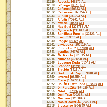
12629.
Agocska [
48173
AL
]
12630.
JrKengu [
8371
AL
]
12631.
Cofancs [
50533
AL
]
12632.
Csibészes [
261754
AL
]
12633.
Blint88 [
251263
AL
]
12634.
Alfadir [
75261
AL
]
12635.
tevewe [
98454
AL
]
12636.
Nap-Sugi [
203788
AL
]
12637.
Nyuszedli [
215817
AL
]
12638.
Bandika a Bandita [
32123
AL
]
12639.
psuz [
82285
AL
]
12640.
Reggie [
49375
AL
]
12641.
davidovics [
281519
AL
]
12642.
Púpos Lala2 [
177848
AL
]
12643.
gyurika [
24376
AL
]
12644.
Mr. Matula [
301815
AL
]
12645.
Miluvics [
324998
AL
]
12646.
Egypúpú Dudu [
55541
AL
]
12647.
Brandon [
45598
AL
]
12648.
Tiguida [
8426
AL
]
12649.
Gróf Tuflák Pupu [
89010
AL
]
12650.
tevewe1 [
98459
AL
]
12651.
Crave [
116777
AL
]
12652.
Hollán Giszmunda [
165445
AL
]
12653.
Dr. Para Zita [
104529
AL
]
12654.
Mitukii [
37976
AL
]
12655.
Öcsi Teve [
202681
AL
]
12656.
Mex teve [
123104
AL
]
12657.
Mester Zakariás [
90991
AL
]
12658.
Sideswipe [
204299
AL
]