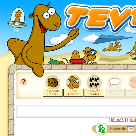
Cuccok
Teve
Karaván
Kapcsolat
Gam
Center
Center
Center
Center
Zo
[
Mi ez?
] [
Íro
haverok: