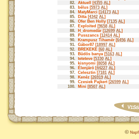
82.
Aktuell [
4355
AL
]
83.
bélus [
5973
AL
]
84.
MatyMarci [
14173
AL
]
85.
Ditta [
4342
AL
]
86.
Ofer Ben Holly [
7135
AL
]
87.
Exploited [
9658
AL
]
88.
H_dromedár [
12699
AL
]
89.
Pusszancs [
12414
AL
]
90.
Krampusz Tihamér [
6456
AL
]
91.
Gábor87 [
18997
AL
]
92.
BREKEKE [
60
AL
]
93.
Büdös banya [
5163
AL
]
94.
teteteve [
5330
AL
]
95.
kisnyomi [
8058
AL
]
96.
Élenjáró [
44227
AL
]
97.
Celesztin [
7181
AL
]
98.
Kenéz [
26919
AL
]
99.
Czesiek Pajkert [
26599
AL
]
100.
Mini [
8507
AL
]
©
Napfo