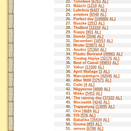
22.
Timoteus [
6761
AL
]
23.
Máázlii [
1218
AL
]
24.
Lukrécia [
6427
AL
]
25.
enteteve [
8548
AL
]
26.
Perfect day [
149880
AL
]
27.
Buszke [
2933
AL
]
28.
TheBest [
12220
AL
]
29.
floppy [
801
AL
]
30.
Dombi [
5546
AL
]
31.
Decemberi [
18553
AL
]
32.
Mister [
23871
AL
]
33.
Anubis [
25360
AL
]
34.
Plastic Bertrand [
49881
AL
]
35.
Sivatag Hajója [
32176
AL
]
36.
Best of Camel [
49853
AL
]
37.
Vahur [
13300
AL
]
38.
April Wallage [
3
AL
]
39.
Marcipántigris [
42046
AL
]
40.
After 9000 [
37571
AL
]
41.
Csibi [
4
AL
]
42.
Négyezres [
4000
AL
]
43.
Mikko [
5451
AL
]
44.
The raining day [
37222
AL
]
45.
Mocsadék [
4242
AL
]
46.
Trappanyag [
13095
AL
]
47.
Orsi [
4684
AL
]
48.
576 [
576
AL
]
49.
Babaliba [
35434
AL
]
50.
Groma [
893
AL
]
51.
servus [
6788
AL
]