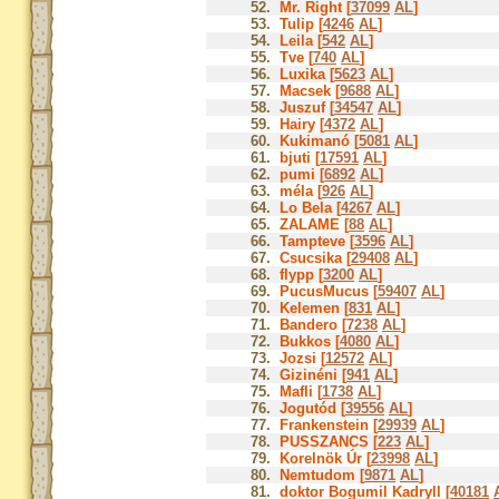
52.
Mr. Right [
37099
AL
]
53.
Tulip [
4246
AL
]
54.
Leila [
542
AL
]
55.
Tve [
740
AL
]
56.
Luxika [
5623
AL
]
57.
Macsek [
9688
AL
]
58.
Juszuf [
34547
AL
]
59.
Hairy [
4372
AL
]
60.
Kukimanó [
5081
AL
]
61.
bjuti [
17591
AL
]
62.
pumi [
6892
AL
]
63.
méla [
926
AL
]
64.
Lo Bela [
4267
AL
]
65.
ZALAME [
88
AL
]
66.
Tampteve [
3596
AL
]
67.
Csucsika [
29408
AL
]
68.
flypp [
3200
AL
]
69.
PucusMucus [
59407
AL
]
70.
Kelemen [
831
AL
]
71.
Bandero [
7238
AL
]
72.
Bukkos [
4080
AL
]
73.
Jozsi [
12572
AL
]
74.
Gizinéni [
941
AL
]
75.
Mafli [
1738
AL
]
76.
Jogutód [
39556
AL
]
77.
Frankenstein [
29939
AL
]
78.
PUSSZANCS [
223
AL
]
79.
Korelnök Úr [
23998
AL
]
80.
Nemtudom [
9871
AL
]
81.
doktor Bogumil Kadryll [
40181