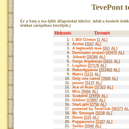
TevePont t
Ez a lista a ma éjféli állapotokat tükrözi, tehát a konkrét érté
értéket zárójelben közöljük.)
Helyezés
Tevenév
1.
I. Bill Clinton [
1
AL
]
2.
Archie [
1167
AL
]
3.
A legtevebb teve [
261
AL
]
4.
Dominator project [
43470
AL
]
5.
Jóbarát [
28386
AL
]
6.
Sarga Argabarga [
2621
AL
]
7.
Logikus [
27178
AL
]
8.
Rekordgyanús [
253462
AL
]
9.
Matrix [
1131
AL
]
10.
Only one camel [
3926
AL
]
11.
janusz [
5137
AL
]
12.
Ace of Aces [
37323
AL
]
13.
Miru [
5666
AL
]
14.
Szakértő [
29950
AL
]
15.
Gibbon [
13897
AL
]
16.
StarLight [
2756
AL
]
17.
powered by TeveClub [
56373
AL
18.
Mr. Stronger [
5238
AL
]
19.
Doom [
215
AL
]
20.
Pupperovics [
1327
AL
]
21.
Seiiko [
5940
AL
]